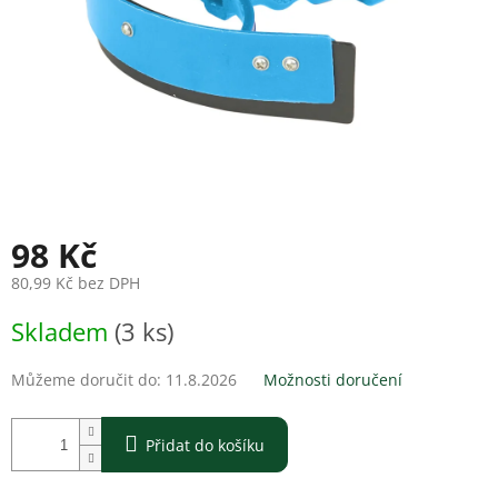
98 Kč
80,99 Kč bez DPH
Měrná
Skladem
(3 ks)
cena:
Můžeme doručit do:
11.8.2026
Možnosti doručení
Přidat do košíku