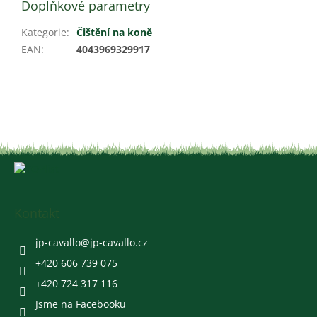
Doplňkové parametry
Kategorie
:
Čištění na koně
EAN
:
4043969329917
Z
á
p
a
Kontakt
t
í
jp-cavallo
@
jp-cavallo.cz
+420 606 739 075
+420 724 317 116
Jsme na Facebooku