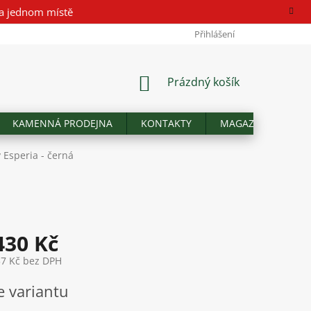
a jednom místě
Přihlášení
NÁKUPNÍ
Prázdný košík
KOŠÍK
KAMENNÁ PRODEJNA
KONTAKTY
MAGAZÍN
Hod
 Esperia - černá
430 Kč
37 Kč
bez DPH
e variantu