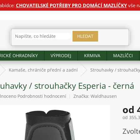
abídce:
CHOVATELSKÉ POTŘEBY PRO DOMÁCÍ MAZLÍČKY
vše n
HLEDAT
RICKÉ OHRADNÍKY
VÝPRODEJ
KRMIVA
MAZLÍČCI
Kamaše, chrániče přední a zadní
Strouhavky / strouhačky
uhavky / strouhačky Esperia - černá
né
dnoceno
Podrobnosti hodnocení
Značka:
Waldhausen
ení
od
tu
od
355,
Měrná
Zvolt
cena:
ek.