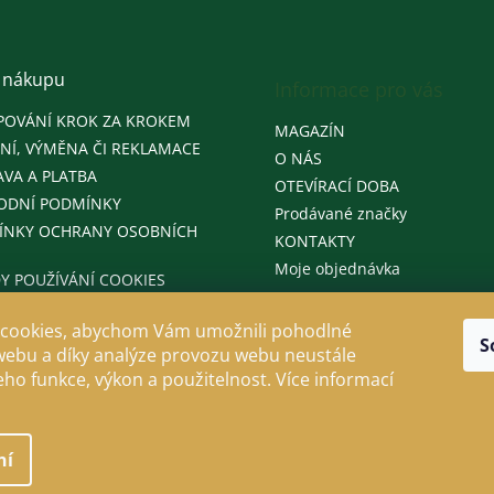
 nákupu
Informace pro vás
POVÁNÍ KROK ZA KROKEM
MAGAZÍN
NÍ, VÝMĚNA ČI REKLAMACE
O NÁS
VA A PLATBA
OTEVÍRACÍ DOBA
ODNÍ PODMÍNKY
Prodávané značky
ÍNKY OCHRANY OSOBNÍCH
KONTAKTY
Moje objednávka
Y POUŽÍVÁNÍ COOKIES
cookies, abychom Vám umožnili pohodlné
S
webu a díky analýze provozu webu neustále
jeho funkce, výkon a použitelnost. Více informací
ní
llo
. Všechna práva vyhrazena.