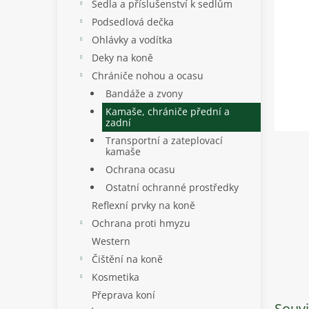
p
Sedla a příslušenství k sedlům
a
Podsedlová dečka
n
Ohlávky a vodítka
e
Deky na koně
l
Chrániče nohou a ocasu
Bandáže a zvony
Kamaše, chrániče přední a
zadní
Transportní a zateplovací
kamaše
Ochrana ocasu
Ostatní ochranné prostředky
Reflexní prvky na koně
Ochrana proti hmyzu
Western
Čištění na koně
Kosmetika
Přeprava koní
Souvi