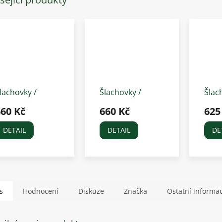
lachovky /
Šlachovky /
Šlac
hrániče Basic -
chrániče Basic -
chrá
660 Kč
660 Kč
625
erné
hnědé
svět
DETAIL
DETAIL
DE
s
Hodnocení
Diskuze
Značka
Ostatní informa