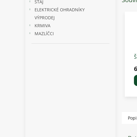
STÁJ
ELEKTRICKÉ OHRADNÍKY
VÝPRODEJ
KRMIVA
MAZLÍČCI
Š
c
č
Popi