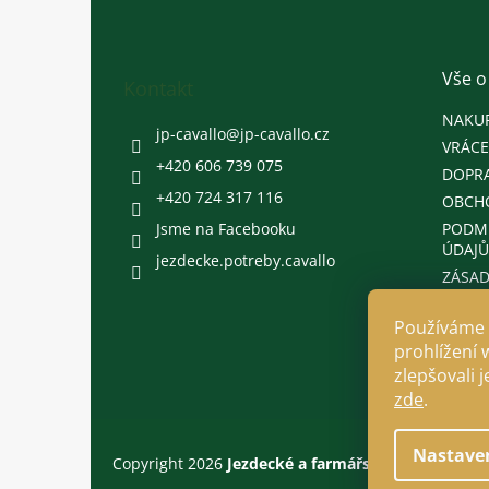
p
a
t
Vše o
Kontakt
í
NAKU
jp-cavallo
@
jp-cavallo.cz
VRÁCE
+420 606 739 075
DOPRA
+420 724 317 116
OBCH
Jsme na Facebooku
PODM
ÚDAJŮ
jezdecke.potreby.cavallo
ZÁSAD
Používáme 
prohlížení 
zlepšovali 
zde
.
Nastave
Copyright 2026
Jezdecké a farmářské potřeby Cava