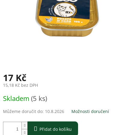
17 Kč
15,18 Kč bez DPH
Měrná
Skladem
(5 ks)
cena:
Můžeme doručit do:
10.8.2026
Možnosti doručení
Přidat do košíku