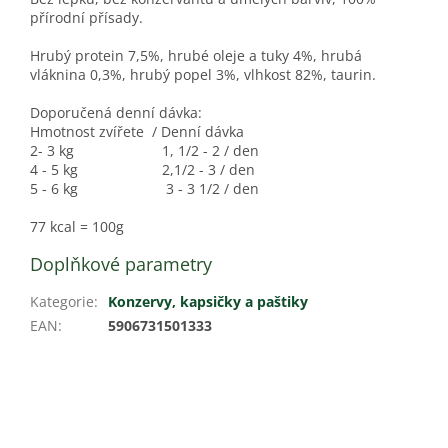
přírodní přísady.
Hrubý protein 7,5%, hrubé oleje a tuky 4%, hrubá
vláknina 0,3%, hrubý popel 3%, vlhkost 82%, taurin.
Doporučená denní dávka:
Hmotnost zvířete / Denní dávka
2- 3 kg 1, 1/2 - 2 / den
4 - 5 kg 2,1/2 - 3 / den
5 - 6 kg 3 - 3 1/2 / den
77 kcal = 100g
Doplňkové parametry
Kategorie
:
Konzervy, kapsičky a paštiky
EAN
:
5906731501333