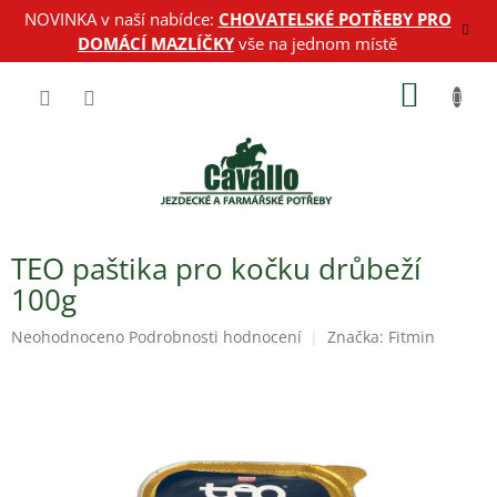
Přejít
NOVINKA v naší nabídce:
CHOVATELSKÉ POTŘEBY PRO
na
DOMÁCÍ MAZLÍČKY
vše na jednom místě
obsah
NÁKUP
KOŠÍK
TEO paštika pro kočku drůbeží
100g
Průměrné
Neohodnoceno
Podrobnosti hodnocení
Značka:
Fitmin
hodnocení
produktu
je
0,0
z
5
hvězdiček.