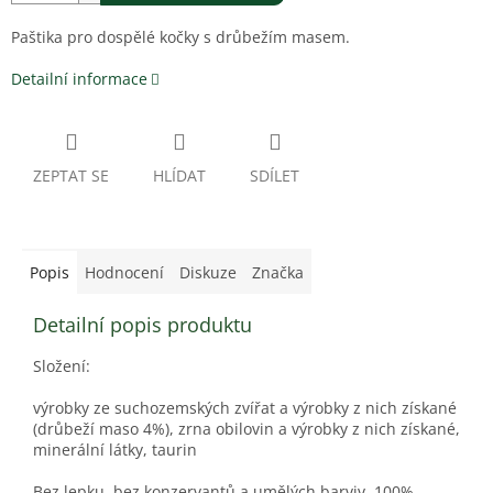
Paštika pro dospělé kočky s drůbežím masem.
Detailní informace
ZEPTAT SE
HLÍDAT
SDÍLET
Popis
Hodnocení
Diskuze
Značka
Detailní popis produktu
Složení:
výrobky ze suchozemských zvířat a výrobky z nich získané
(drůbeží maso 4%), zrna obilovin a výrobky z nich získané,
minerální látky, taurin
Bez lepku, bez konzervantů a umělých barviv, 100%