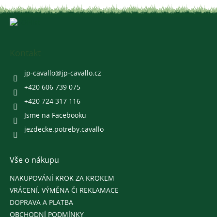
Z
á
p
a
Kontakt
t
í
jp-cavallo
@
jp-cavallo.cz
+420 606 739 075
+420 724 317 116
Jsme na Facebooku
jezdecke.potreby.cavallo
Vše o nákupu
NAKUPOVÁNÍ KROK ZA KROKEM
VRÁCENÍ, VÝMĚNA ČI REKLAMACE
DOPRAVA A PLATBA
OBCHODNÍ PODMÍNKY