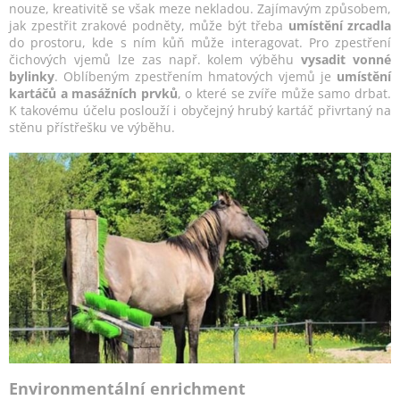
nouze, kreativitě se však meze nekladou. Zajímavým způsobem,
jak zpestřit zrakové podněty, může být třeba
umístění zrcadla
do prostoru, kde s ním kůň může interagovat. Pro zpestření
čichových vjemů lze zas např. kolem výběhu
vysadit vonné
bylinky
. Oblíbeným zpestřením hmatových vjemů je
umístění
kartáčů a masážních prvků
, o které se zvíře může samo drbat.
K takovému účelu poslouží i obyčejný hrubý kartáč přivrtaný na
stěnu přístřešku ve výběhu.
Environmentální enrichment