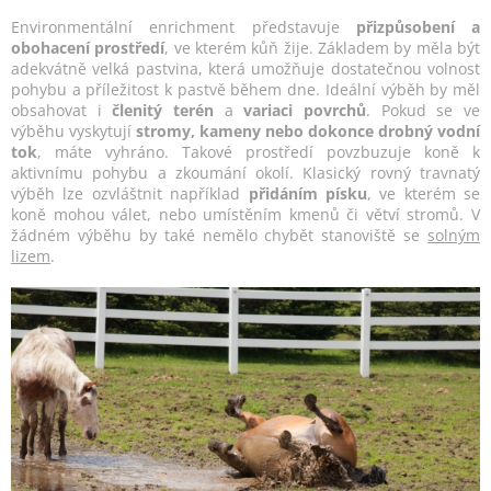
Environmentální enrichment představuje
přizpůsobení a
obohacení prostředí
, ve kterém kůň žije. Základem by měla být
adekvátně velká pastvina, která umožňuje dostatečnou volnost
pohybu a příležitost k pastvě během dne. Ideální výběh by měl
obsahovat i
členitý terén
a
variaci povrchů
. Pokud se ve
výběhu vyskytují
stromy, kameny nebo dokonce drobný vodní
tok
, máte vyhráno. Takové prostředí povzbuzuje koně k
aktivnímu pohybu a zkoumání okolí. Klasický rovný travnatý
výběh lze ozvláštnit například
přidáním písku
, ve kterém se
koně mohou válet, nebo umístěním kmenů či větví stromů. V
žádném výběhu by také nemělo chybět stanoviště se
solným
lizem
.