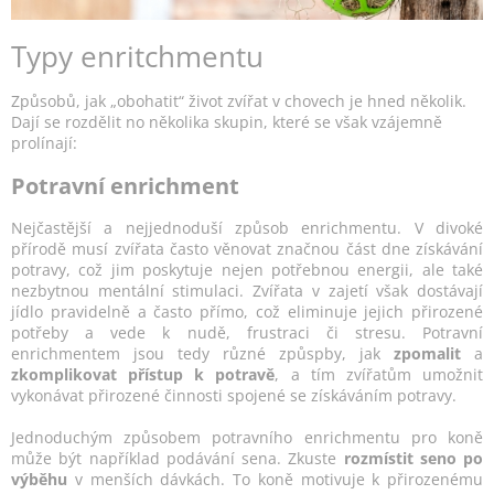
Typy enritchmentu
Způsobů, jak „obohatit“ život zvířat v chovech je hned několik.
Dají se rozdělit no několika skupin, které se však vzájemně
prolínají:
Potravní enrichment
Nejčastější a nejjednoduší způsob enrichmentu. V divoké
přírodě musí zvířata často věnovat značnou část dne získávání
potravy, což jim poskytuje nejen potřebnou energii, ale také
nezbytnou mentální stimulaci. Zvířata v zajetí však dostávají
jídlo pravidelně a často přímo, což eliminuje jejich přirozené
potřeby a vede k nudě, frustraci či stresu. Potravní
enrichmentem jsou tedy různé způspby, jak
zpomalit
a
zkomplikovat přístup k potravě
, a tím zvířatům umožnit
vykonávat přirozené činnosti spojené se získáváním potravy.
Jednoduchým způsobem potravního enrichmentu pro koně
může být například podávání sena. Zkuste
rozmístit seno po
výběhu
v menších dávkách. To koně motivuje k přirozenému