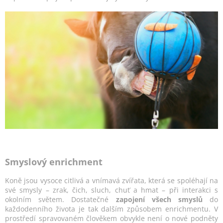
Smyslový enrichment
Koně jsou vysoce citlivá a vnímavá zvířata, která se spoléhají na
své smysly – zrak, čich, sluch, chuť a hmat – při interakci s
okolním světem. Dostatečné
zapojení všech smyslů
do
každodenního života je tak dalším způsobem enrichmentu. V
prostředí spravovaném člověkem obvykle není o nové podněty