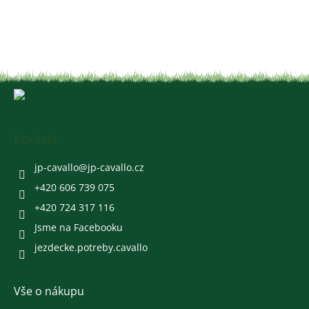
Z
á
p
a
Kontakt
t
í
jp-cavallo
@
jp-cavallo.cz
+420 606 739 075
+420 724 317 116
Jsme na Facebooku
jezdecke.potreby.cavallo
Vše o nákupu