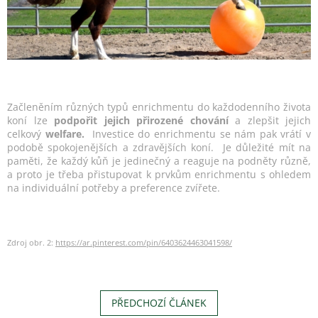
Začleněním různých typů enrichmentu do každodenního života
koní lze
podpořit jejich přirozené chování
a zlepšit jejich
celkový
welfare.
Investice do enrichmentu se nám pak vrátí v
podobě spokojenějších a zdravějších koní. Je důležité mít na
paměti, že každý kůň je jedinečný a reaguje na podněty různě,
a proto je třeba přistupovat k prvkům enrichmentu s ohledem
na individuální potřeby a preference zvířete.
Zdroj obr. 2:
https://ar.pinterest.com/pin/6403624463041598/
PŘEDCHOZÍ ČLÁNEK