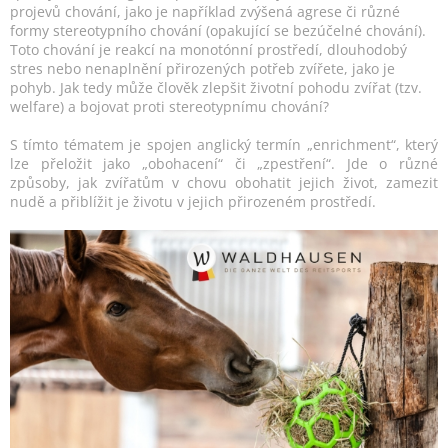
projevů chování, jako je například zvýšená agrese či různé
formy stereotypního chování (opakující se bezúčelné chování).
Toto chování je reakcí na monotónní prostředí, dlouhodobý
stres nebo nenaplnění přirozených potřeb zvířete, jako je
pohyb. Jak tedy může člověk zlepšit životní pohodu zvířat (tzv.
welfare) a bojovat proti stereotypnímu chování?
S tímto tématem je spojen anglický termín „enrichment“, který
lze přeložit jako „obohacení“ či „zpestření“. Jde o různé
způsoby, jak zvířatům v chovu obohatit jejich život, zamezit
nudě a přiblížit je životu v jejich přirozeném prostředí.