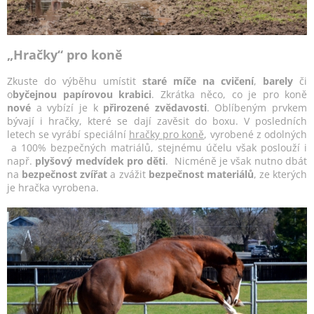
„Hračky“ pro koně
Zkuste do výběhu umístit
staré míče na cvičení
,
barely
či
o
byčejnou papírovou krabici
. Zkrátka něco, co je pro koně
nové
a vybízí je k
přirozené zvědavosti
. Oblíbeným prvkem
bývají i hračky, které se dají zavěsit do boxu. V posledních
letech se vyrábí speciální
hračky pro koně
, vyrobené z odolných
a 100% bezpečných matriálů, stejnému účelu však poslouží i
např.
plyšový medvídek pro děti
. Nicméně je však nutno dbát
na
bezpečnost zvířat
a zvážit
bezpečnost materiálů
, ze kterých
je hračka vyrobena.