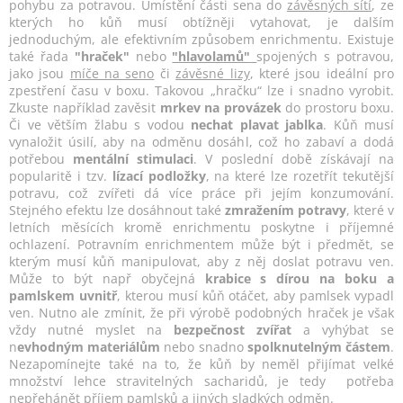
pohybu za potravou. Umístění části sena do
závěsných sítí
, ze
kterých ho kůň musí obtížněji vytahovat, je dalším
jednoduchým, ale efektivním způsobem enrichmentu. Existuje
také řada
"hraček"
nebo
"hlavolamů"
spojených s potravou,
jako jsou
míče na seno
či
závěsné lizy
, které jsou ideální pro
zpestření času v boxu. Takovou „hračku“ lze
i snadno vyrobit
.
Zkuste například
zavěsit
mrkev na provázek
do prostoru boxu.
Či ve větším
žlabu s vodou
nechat plavat jablka
. Kůň musí
vynaložit úsilí, aby na odměnu dosáhl, což ho zabaví a dodá
potřebou
mentální stimulaci
. V poslední době získávají na
popularitě i tzv.
lízací podložky
, na které lze rozetřít tekutější
potravu, což zvířeti dá více práce při jejím konzumování.
Stejného efektu lze dosáhnout také
zmražením potravy
, které v
letních měsících kromě enrichmentu poskytne i příjemné
ochlazení. Potravním enrichmentem může být i předmět, se
kterým musí kůň manipulovat, aby z něj doslat potravu ven.
Může to být např obyčejná
krabice s dírou na boku a
pamlskem uvnitř
, kterou musí kůň otáčet, aby pamlsek vypadl
ven. Nutno ale zmínit, že při výrobě podobných hraček je však
vždy nutné myslet na
bezpečnost zvířat
a vyhýbat se
n
evhodným materiálům
nebo
snadno
spolknutelným částem
.
Nezapomínejte také na to, že kůň by neměl přijímat velké
množství lehce stravitelných sacharidů, je tedy
potřeba
nepřehánět příjem pamlsků a jiných sladkých odměn.