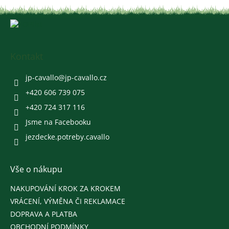
Z
á
p
a
Kontakt
t
í
jp-cavallo
@
jp-cavallo.cz
+420 606 739 075
+420 724 317 116
Jsme na Facebooku
jezdecke.potreby.cavallo
Vše o nákupu
NAKUPOVÁNÍ KROK ZA KROKEM
VRÁCENÍ, VÝMĚNA ČI REKLAMACE
DOPRAVA A PLATBA
OBCHODNÍ PODMÍNKY