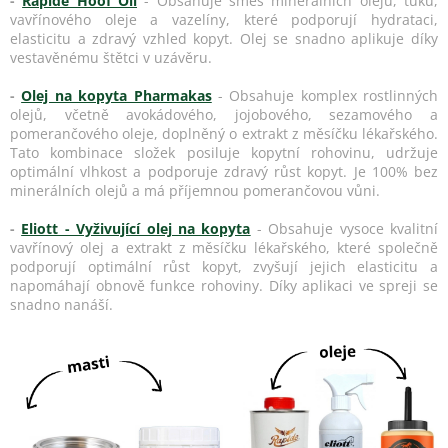
-
Rapide Hoof Oil
- Obsahuje směs minerálních olejů, tuků,
vavřínového oleje a vazelíny, které podporují hydrataci,
elasticitu a zdravý vzhled kopyt. Olej se snadno aplikuje díky
vestavěnému štětci v uzávěru.
-
Olej na kopyta Pharmakas
- Obsahuje komplex rostlinných
olejů, včetně avokádového, jojobového, sezamového a
pomerančového oleje, doplněný o extrakt z měsíčku lékařského.
Tato kombinace složek posiluje kopytní rohovinu, udržuje
optimální vlhkost a podporuje zdravý růst kopyt. Je 100% bez
minerálních olejů a má příjemnou pomerančovou vůni.
-
Eliott - Vyživující olej na kopyta
- Obsahuje vysoce kvalitní
vavřínový olej a extrakt z měsíčku lékařského, které společně
podporují optimální růst kopyt, zvyšují jejich elasticitu a
napomáhají obnově funkce rohoviny. Díky aplikaci ve spreji se
snadno nanáší.