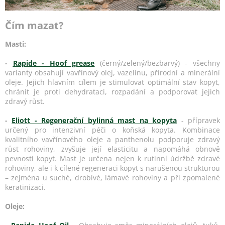
Čím mazat?
Masti:
-
Rapide - Hoof grease
(černý/zelený/bezbarvý) - všechny
varianty obsahují vavřínový olej, vazelínu, přírodní a minerální
oleje. Jejich hlavním cílem je stimulovat optimální stav kopyt,
chránit je proti dehydrataci, rozpadání a podporovat jejich
zdravý růst.
-
Eliott - Regenerační bylinná mast na kopyta
- přípravek
určený pro intenzivní péči o koňská kopyta. Kombinace
kvalitního vavřínového oleje a panthenolu podporuje zdravý
růst rohoviny, zvyšuje její elasticitu a napomáhá obnově
pevnosti kopyt. Mast je určena nejen k rutinní údržbě zdravé
rohoviny, ale i k cílené regeneraci kopyt s narušenou strukturou
– zejména u suché, drobivé, lámavé rohoviny a při zpomalené
keratinizaci.
Oleje: