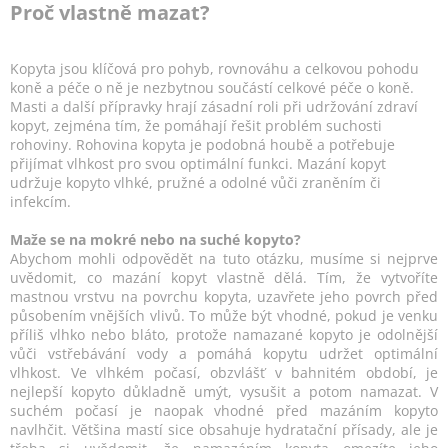
Proč vlastně mazat?
Kopyta jsou klíčová pro pohyb, rovnováhu a celkovou pohodu
koně a péče o ně je nezbytnou součástí celkové péče o koně.
Masti a další přípravky hrají zásadní roli při udržování zdraví
kopyt, zejména tím, že pomáhají řešit problém suchosti
rohoviny. Rohovina kopyta je podobná houbě a potřebuje
přijímat vlhkost pro svou optimální funkci. Mazání kopyt
udržuje kopyto vlhké, pružné a odolné vůči zraněním či
infekcím.
Maže se na mokré nebo na suché kopyto?
Abychom mohli odpovědět na tuto otázku, musíme si nejprve
uvědomit, co mazání kopyt vlastně dělá. Tím, že vytvoříte
mastnou vrstvu na povrchu kopyta, uzavřete jeho povrch před
působením vnějších vlivů. To může být vhodné, pokud je venku
příliš vlhko nebo bláto, protože namazané kopyto je odolnější
vůči vstřebávání vody a pomáhá kopytu udržet optimální
vlhkost. Ve vlhkém počasí, obzvlášť v bahnitém období, je
nejlepší kopyto důkladně umýt, vysušit a potom namazat. V
suchém počasí je naopak vhodné před mazáním kopyto
navlhčit. Většina mastí sice obsahuje hydratační přísady, ale je