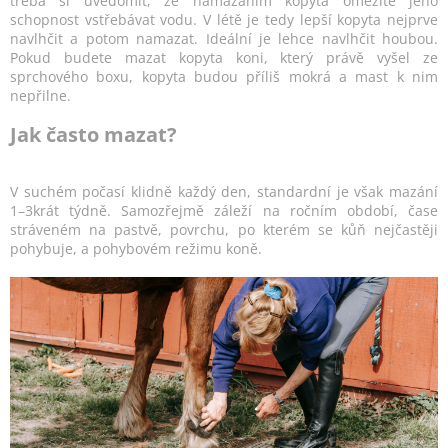
třeba si uvědomit, že namazáním kopyta omezíte jeho
schopnost vstřebávat vodu. V létě je tedy lepší kopyta nejprve
navlhčit a potom namazat. Ideální je lehce navlhčit houbou.
Pokud budete mazat kopyta koni, který právě vyšel ze
sprchového boxu, kopyta budou příliš mokrá a mast k nim
nepřilne.
Jak často mazat?
V suchém počasí klidně každý den, standardní je však mazání
1–3krát týdně. Samozřejmě záleží na ročním období, čase
stráveném na pastvě, povrchu, po kterém se kůň nejčastěji
pohybuje, a pohybovém režimu koně.