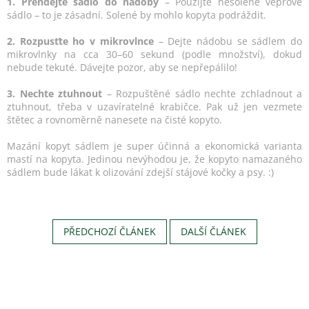
1. Přendejte sádlo do nádoby
– Použijte nesolené vepřové
sádlo – to je zásadní. Solené by mohlo kopyta podráždit.
2. Rozpusťte ho v mikrovlnce
– Dejte nádobu se sádlem do
mikrovlnky na cca 30–60 sekund (podle množství), dokud
nebude tekuté. Dávejte pozor, aby se nepřepálilo!
3. Nechte ztuhnout
– Rozpuštěné sádlo nechte zchladnout a
ztuhnout, třeba v uzavíratelné krabičce. Pak už jen vezmete
štětec a rovnoměrně nanesete na čisté kopyto.
Mazání kopyt sádlem je super účinná a ekonomická varianta
mastí na kopyta. Jedinou nevýhodou je, že kopyto namazaného
sádlem bude lákat k olizování zdejší stájové kočky a psy. :)
PŘEDCHOZÍ ČLÁNEK
DALŠÍ ČLÁNEK