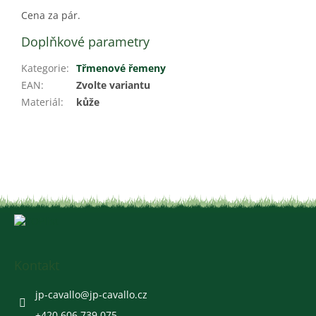
Cena za pár.
Doplňkové parametry
Kategorie
:
Třmenové řemeny
EAN
:
Zvolte variantu
Materiál
:
kůže
Z
á
p
a
Kontakt
t
í
jp-cavallo
@
jp-cavallo.cz
+420 606 739 075