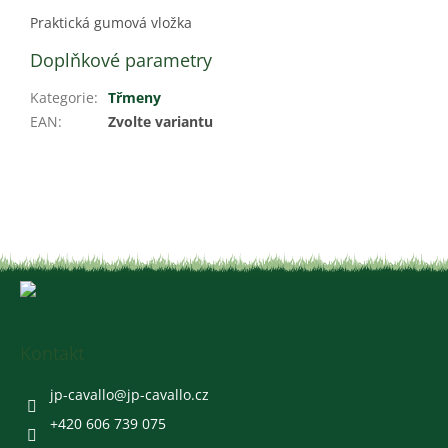
Praktická gumová vložka
Doplňkové parametry
Kategorie
:
Třmeny
EAN
:
Zvolte variantu
Z
á
p
a
Kontakt
t
í
jp-cavallo
@
jp-cavallo.cz
+420 606 739 075