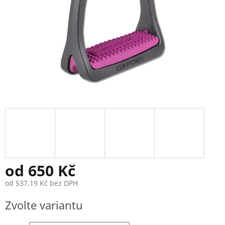
od
650 Kč
od
537,19 Kč
bez DPH
Měrná
Zvolte variantu
cena: