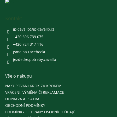
Z
á
p
a
Kontakt
t
í
jp-cavallo
@
jp-cavallo.cz
+420 606 739 075
+420 724 317 116
Jsme na Facebooku
jezdecke.potreby.cavallo
Vše o nákupu
NAKUPOVÁNÍ KROK ZA KROKEM
VRÁCENÍ, VÝMĚNA ČI REKLAMACE
DOPRAVA A PLATBA
OBCHODNÍ PODMÍNKY
PODMÍNKY OCHRANY OSOBNÍCH ÚDAJŮ