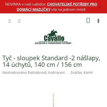
Přejít
NOVINKA v naší nabídce:
CHOVATELSKÉ POTŘEBY PRO
na
DOMÁCÍ MAZLÍČKY
vše na jednom místě
obsah
NÁKUP
KOŠÍK
Tyč - sloupek Standard -2 nášlapy,
14 úchytů, 140 cm / 156 cm
Průměrné
Neohodnoceno
Podrobnosti hodnocení
Značka:
Kamír
hodnocení
produktu
je
0,0
z
5
hvězdiček.