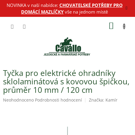
Přejít
NOVINKA v naší nabídce:
CHOVATELSKÉ POTŘEBY PRO
na
DOMÁCÍ MAZLÍČKY
vše na jednom místě
obsah
NÁKUP
KOŠÍK
Tyčka pro elektrické ohradníky
sklolaminátová s kovovou špičkou,
průměr 10 mm / 120 cm
Průměrné
Neohodnoceno
Podrobnosti hodnocení
Značka:
Kamír
hodnocení
produktu
je
0,0
z
5