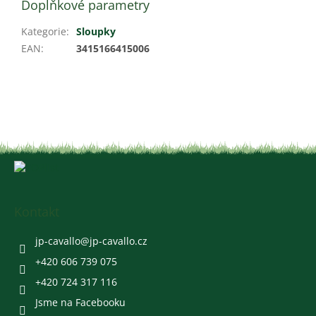
Doplňkové parametry
Kategorie
:
Sloupky
EAN
:
3415166415006
Z
á
p
a
Kontakt
t
í
jp-cavallo
@
jp-cavallo.cz
+420 606 739 075
+420 724 317 116
Jsme na Facebooku