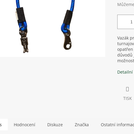
Můžeme 
Vazák pr
turnajov
opatřen 
důvodů j
možnost
Detailní
TISK
s
Hodnocení
Diskuze
Značka
Ostatní informa