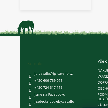
Z
á
p
a
t
Vše o
Kontakt
í
NAKU
jp-cavallo
@
jp-cavallo.cz
VRÁCE
+420 606 739 075
DOPRA
+420 724 317 116
OBCH
Jsme na Facebooku
PODM
ÚDAJŮ
jezdecke.potreby.cavallo
ZÁSAD