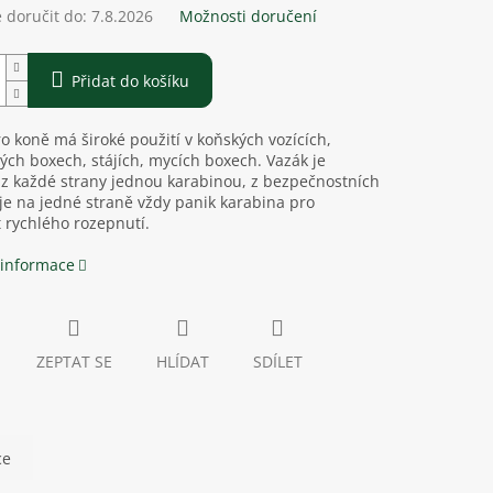
doručit do:
7.8.2026
Možnosti doručení
Přidat do košíku
o koně má široké použití v koňských vozících,
ých boxech, stájích, mycích boxech. Vazák je
z každé strany jednou karabinou, z bezpečnostních
e na jedné straně vždy panik karabina pro
 rychlého rozepnutí.
 informace
ZEPTAT SE
HLÍDAT
SDÍLET
ce