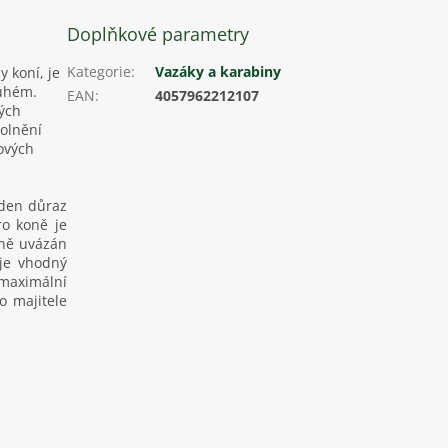
Doplňkové parametry
Kategorie
:
Vazáky a karabiny
y koní, je
ruhém.
EAN
:
4057962212107
ných
olnění
ových
aden důraz
ro koně je
čně uvázán
 je vhodný
 maximální
o majitele