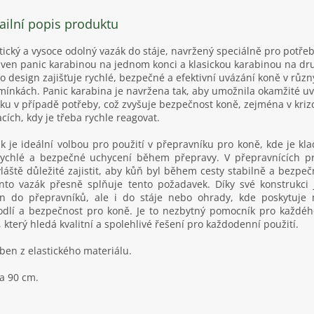
ailní popis produktu
tický a vysoce odolný vazák do stáje, navržený speciálně pro potřeb
ven panic karabinou na jednom konci a klasickou karabinou na d
o design zajišťuje rychlé, bezpečné a efektivní uvázání koně v růz
ínkách. Panic karabina je navržena tak, aby umožnila okamžité uv
ku v případě potřeby, což zvyšuje bezpečnost koně, zejména v kriz
acích, kdy je třeba rychle reagovat.
k je ideální volbou pro použití v přepravníku pro koně, kde je kl
ychlé a bezpečné uchycení během přepravy. V přepravnících p
láště důležité zajistit, aby kůň byl během cesty stabilně a bezpe
nto vazák přesně splňuje tento požadavek. Díky své konstrukci
n do přepravníků, ale i do stáje nebo ohrady, kde poskytuje
dlí a bezpečnost pro koně. Je to nezbytný pomocník pro každéh
, který hledá kvalitní a spolehlivé řešení pro každodenní použití.
ben z elastického materiálu.
a 90 cm.