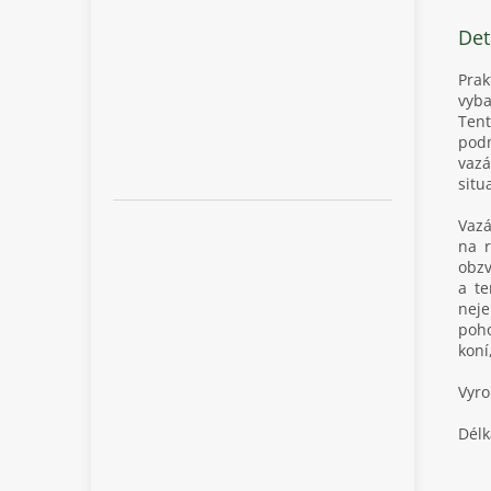
Det
Prak
vyba
Tent
podm
vazá
situ
Vazá
na r
obzv
a te
neje
poho
koní
Vyro
Délk