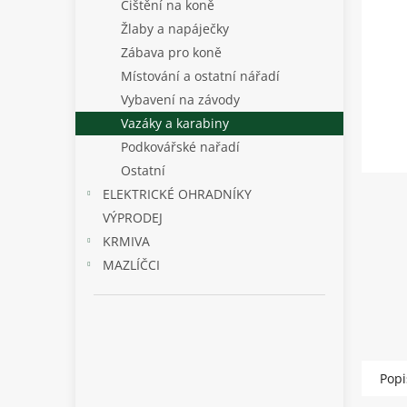
p
Čištění na koně
a
Žlaby a napáječky
n
Zábava pro koně
e
Místování a ostatní nářadí
l
Vybavení na závody
Vazáky a karabiny
Podkovářské nařadí
Ostatní
ELEKTRICKÉ OHRADNÍKY
VÝPRODEJ
KRMIVA
MAZLÍČCI
Popi