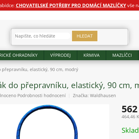
abídce:
CHOVATELSKÉ POTŘEBY PRO DOMÁCÍ MAZLÍČKY
vše n
HLEDAT
RICKÉ OHRADNÍKY
VÝPRODEJ
KRMIVA
MAZLÍČCI
 přepravníku, elastický, 90 cm, modrý
ák do přepravníku, elastický, 90 cm,
né
dnoceno
Podrobnosti hodnocení
Značka:
Waldhausen
ení
562
tu
464,46 
Měrná
Skla
cena:
ek.