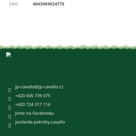
EAN
:
4043969024775
Z
á
p
a
Kontakt
t
í
jp-cavallo
@
jp-cavallo.cz
+420 606 739 075
+420 724 317 116
Jsme na Facebooku
jezdecke.potreby.cavallo