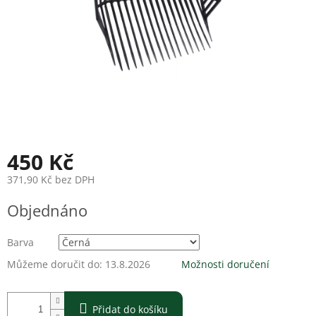
450 Kč
371,90 Kč bez DPH
Měrná
Objednáno
cena:
Barva
Můžeme doručit do:
13.8.2026
Možnosti doručení
Přidat do košíku