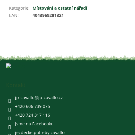
Kategorie
:
Místování a ostatní nářadí
EAN
:
4043969281321
Z
á
p
a
Kontakt
t
í
jp-cavallo
@
jp-cavallo.cz
+420 606 739 075
+420 724 317 116
Jsme na Facebooku
jezdecke.potreby.cavallo