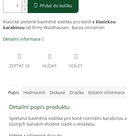
Přidat do košíku
Klasické pletené bavlněné vodítko pro koně
s klasickou
karabinou
od firmy Waldhausen. Barva cinnamon
Detailní informace
ZEPTAT SE
HLÍDAT
SDÍLET
Popis
Hodnocení
Diskuze
Značka
Ostatní informace
Detailní popis produktu
Splétaná bavlněná vodítka pro koně normální karabinou v
různých barvách vhodné sladit s ohlávkou.
Měkké a příjemné do ruky.