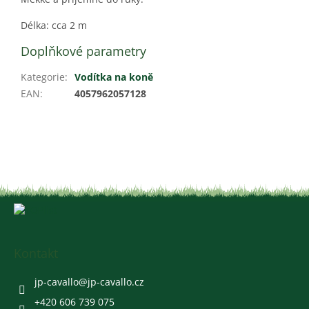
Délka: cca 2 m
Doplňkové parametry
Kategorie
:
Vodítka na koně
EAN
:
4057962057128
Z
á
p
a
Kontakt
t
í
jp-cavallo
@
jp-cavallo.cz
+420 606 739 075