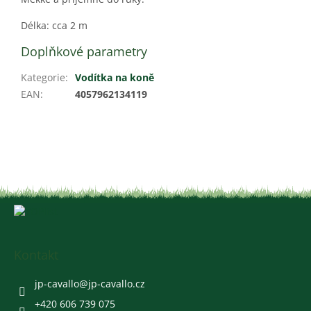
Délka: cca 2 m
Doplňkové parametry
Kategorie
:
Vodítka na koně
EAN
:
4057962134119
Z
á
p
a
Kontakt
t
í
jp-cavallo
@
jp-cavallo.cz
+420 606 739 075