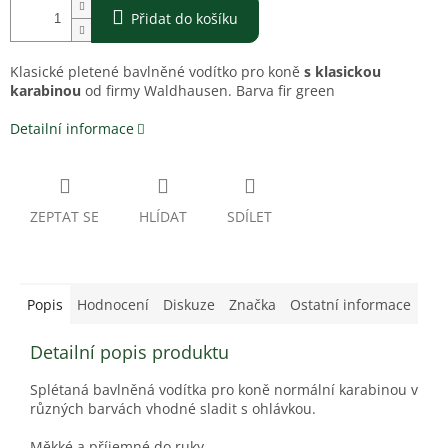
Přidat do košíku
Klasické pletené bavlněné vodítko pro koně
s klasickou
karabinou
od firmy Waldhausen. Barva
fir green
Detailní informace
ZEPTAT SE
HLÍDAT
SDÍLET
Popis
Hodnocení
Diskuze
Značka
Ostatní informace
Detailní popis produktu
Splétaná bavlněná vodítka pro koně normální karabinou v
různých barvách vhodné sladit s ohlávkou.
Měkké a příjemné do ruky.