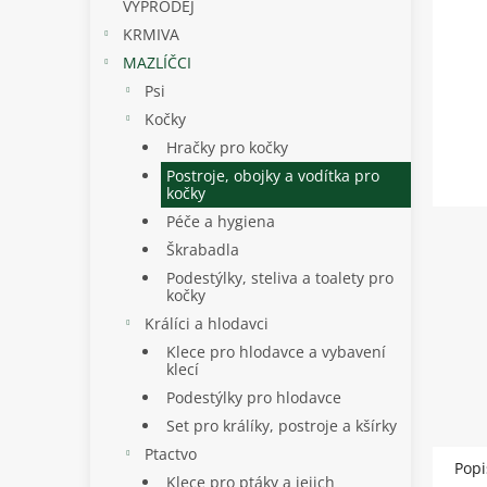
p
VÝPRODEJ
a
KRMIVA
n
MAZLÍČCI
e
Psi
l
Kočky
Hračky pro kočky
Postroje, obojky a vodítka pro
kočky
Péče a hygiena
Škrabadla
Podestýlky, steliva a toalety pro
kočky
Králíci a hlodavci
Klece pro hlodavce a vybavení
klecí
Podestýlky pro hlodavce
Set pro králíky, postroje a kšírky
Ptactvo
Popi
Klece pro ptáky a jejich