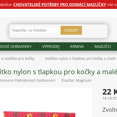
abídce:
CHOVATELSKÉ POTŘEBY PRO DOMÁCÍ MAZLÍČKY
vše n
HLEDAT
RICKÉ OHRADNÍKY
VÝPRODEJ
KRMIVA
MAZLÍČCI
y a vodítka pro kočky
Vodítko nylon s tlapkou pro kočky a malé
tko nylon s tlapkou pro kočky a mal
né
dnoceno
Podrobnosti hodnocení
Značka:
Magnum
ení
22 
tu
18,18 K
Měrná
Zvolt
cena:
ek.