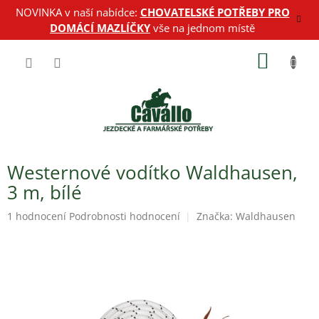
Přejít
NOVINKA v naší nabídce:
CHOVATELSKÉ POTŘEBY PRO
na
DOMÁCÍ MAZLÍČKY
vše na jednom místě
obsah
NÁKUP
KOŠÍK
Westernové vodítko Waldhausen,
3 m, bílé
Průměrné
1 hodnocení
Podrobnosti hodnocení
Značka:
Waldhausen
hodnocení
produktu
je
5,0
z
5
hvězdiček.