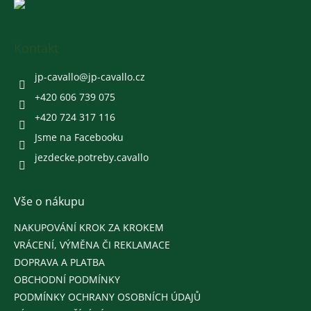
Z
á
p
a
Kontakt
t
í
jp-cavallo
@
jp-cavallo.cz
+420 606 739 075
+420 724 317 116
Jsme na Facebooku
jezdecke.potreby.cavallo
Vše o nákupu
NAKUPOVÁNÍ KROK ZA KROKEM
VRÁCENÍ, VÝMĚNA ČI REKLAMACE
DOPRAVA A PLATBA
OBCHODNÍ PODMÍNKY
PODMÍNKY OCHRANY OSOBNÍCH ÚDAJŮ