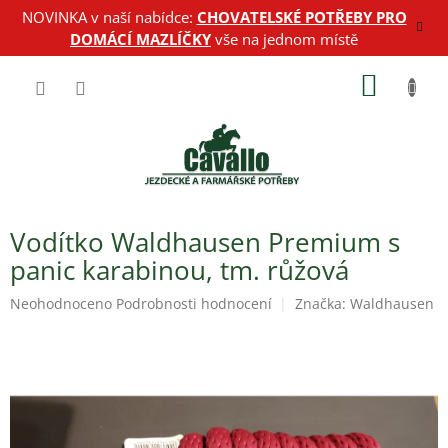
Přejít
NOVINKA v naší nabídce:
CHOVATELSKÉ POTŘEBY PRO
na
DOMÁCÍ MAZLÍČKY
vše na jednom místě
obsah
NÁKUP
KOŠÍK
Vodítko Waldhausen Premium s
panic karabinou, tm. růžová
Průměrné
Neohodnoceno
Podrobnosti hodnocení
Značka:
Waldhausen
hodnocení
produktu
je
0,0
z
5
hvězdiček.