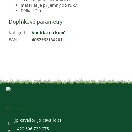
materiál je příjemný do ruky
Délka : 2 m
Doplňkové parametry
Kategorie
:
Vodítka na koně
EAN
:
4057962134201
Z
á
p
a
Kontakt
t
í
jp-cavallo
@
jp-cavallo.cz
+420 606 739 075