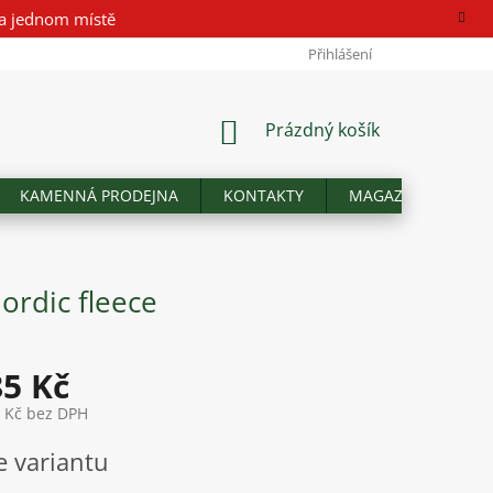
a jednom místě
Přihlášení
NÁKUPNÍ
Prázdný košík
KOŠÍK
KAMENNÁ PRODEJNA
KONTAKTY
MAGAZÍN
Hod
rdic fleece
85 Kč
1 Kč bez DPH
e variantu