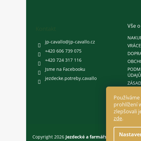
á
p
a
t
Vše o
Kontakt
í
NAKU
jp-cavallo
@
jp-cavallo.cz
VRÁCE
+420 606 739 075
DOPRA
+420 724 317 116
OBCH
Jsme na Facebooku
PODM
ÚDAJŮ
jezdecke.potreby.cavallo
ZÁSAD
Používáme 
prohlížení 
zlepšovali 
zde
.
Nastave
Copyright 2026
Jezdecké a farmářské potřeby Cava