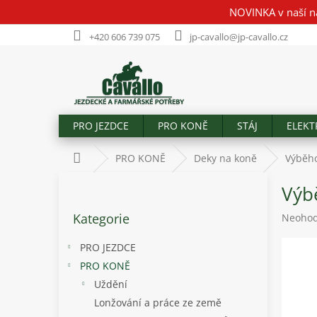
Přejít
NOVINKA v naší n
na
obsah
+420 606 739 075
jp-cavallo@jp-cavallo.cz
PRO JEZDCE
PRO KONĚ
STÁJ
ELEKT
Domů
PRO KONĚ
Deky na koně
Výběho
P
Výb
o
Přeskočit
s
Kategorie
Průměr
Neoho
kategorie
t
hodnoc
r
produk
PRO JEZDCE
a
je
PRO KONĚ
n
0,0
Uždění
z
n
5
í
Lonžování a práce ze země
hvězdič