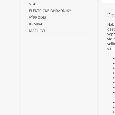
STÁJ
ELEKTRICKÉ OHRADNÍKY
Det
VÝPRODEJ
KRMIVA
Nabí
dešt
MAZLÍČCI
vepř
vidi
velk
v te