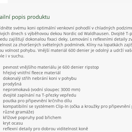
ailní popis produktu
dněte svému koni optimální venkovní pohodlí v chladných podzim
ivých dnech s výběhovou dekou Nordic od Waldhausen. Dvojité T-
edu zajišťují dokonalou fixaci deky, Lemování s reflexními detaily z
telnost za zhoršených světelných podmínek. Klíny na lopatkách zajiš
ou volnost pohybu. Vnější materiál 600 denier je odolný a udrží va
ple i v suchu.
pevnost vnějšího materiálu je 600 denier ripstop
hřejivý vnitřní fleece materiál
dokonalý střih nebrání koni v pohybu
prodyšná
nepromokavá (vodní sloupec 3000 mm)
dvojité zapínání na T-přezky vepředu
poutka pro připevnění krčního dílu
kompatibilní se systémem Clip-In (očka a kroužky pro připevnění
různé gramáže)
křížové popruhy pod břichem
kryt ocasu
reflexní detaily pro dobrou viditelnost koně