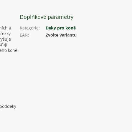
Doplňkové parametry
ních a
Kategorie
:
Deky pro koně
přezky
EAN
:
Zvolte variantu
vyšuje
ťují
šeho koně
 poddeky