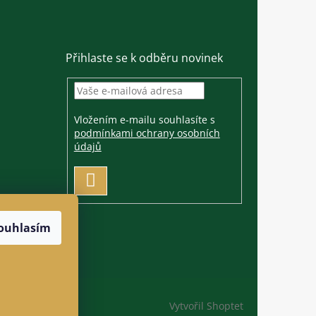
Přihlaste se k odběru novinek
Vložením e-mailu souhlasíte s
podmínkami ochrany osobních
údajů
PŘIHLÁSIT
SE
ouhlasím
Vytvořil Shoptet