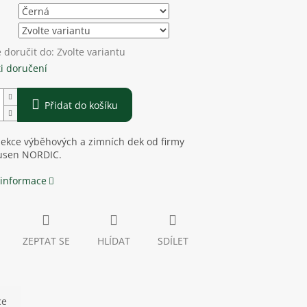
doručit do:
Zvolte variantu
i doručení
Přidat do košíku
lekce výběhových a zimních dek od firmy
usen NORDIC.
 informace
ZEPTAT SE
HLÍDAT
SDÍLET
ce