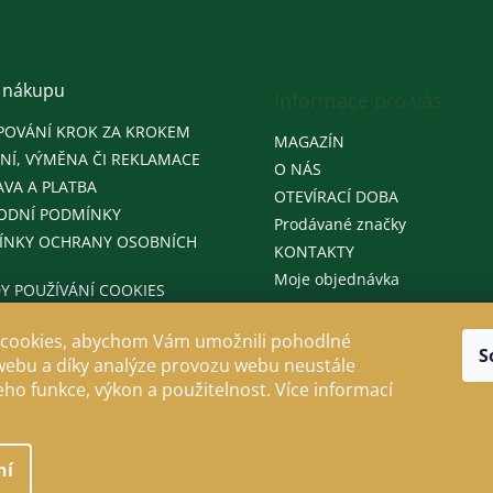
 nákupu
Informace pro vás
POVÁNÍ KROK ZA KROKEM
MAGAZÍN
NÍ, VÝMĚNA ČI REKLAMACE
O NÁS
VA A PLATBA
OTEVÍRACÍ DOBA
ODNÍ PODMÍNKY
Prodávané značky
ÍNKY OCHRANY OSOBNÍCH
KONTAKTY
Moje objednávka
Y POUŽÍVÁNÍ COOKIES
cookies, abychom Vám umožnili pohodlné
S
webu a díky analýze provozu webu neustále
jeho funkce, výkon a použitelnost. Více informací
ní
llo
. Všechna práva vyhrazena.