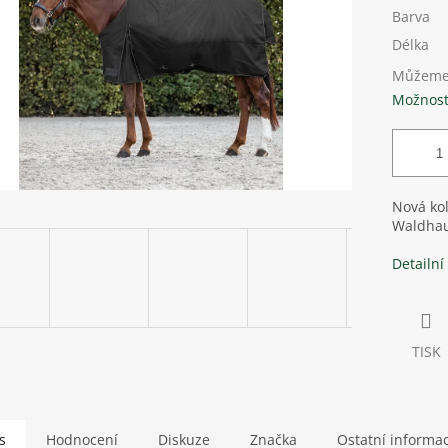
Barva
Délka
Můžeme 
Možnost
Nová ko
Waldha
Detailní
TISK
s
Hodnocení
Diskuze
Značka
Ostatní informa