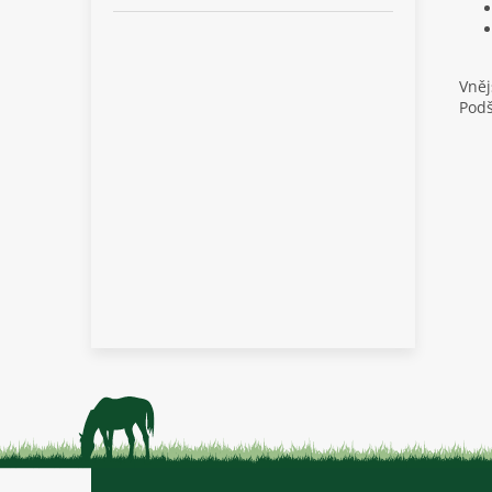
Vněj
Podš
Z