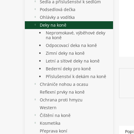
p
Sedla a příslušenství k sedlům
a
Podsedlová dečka
n
Ohlávky a vodítka
e
Deky na koně
l
Nepromokavé, výběhové deky
na koně
Odpocovací deka na koně
Zimní deky na koně
Letní a síťové deky na koně
Bederní deky pro koně
Příslušenství k dekám na koně
Chrániče nohou a ocasu
Reflexní prvky na koně
Ochrana proti hmyzu
Western
Čištění na koně
Kosmetika
Přeprava koní
Popi