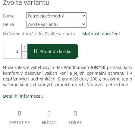
Zvolte variantu
cena:
Barva
Délka
Můžeme doručit do:
Zvolte variantu
Možnosti doručení
Přidat do košíku
Nová kolekce výběhových dek Waldhausen
ARCTIC
přináší další
komfort v dekování vašich koní a jejich optimální ochranu i v
nepříznivých podmínkách. S gramáží deky 200 g poskytne teplo
vašemu koni v chladných zimních dnech. V barvě: petrol blue
Detailní informace
ZEPTAT SE
HLÍDAT
SDÍLET