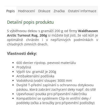
Popis
Hodnocení
Diskuze
Značka
Ostatní informace
Detailní popis produktu
S výběhovou dekou s gramáží 200 g od firmy
Waldhausen
Arctic Turnout Rug, 200g
si můžete být jisti, že váš kůň je
optimálně chráněn i v nepříznivých podmínkách v
chladných zimních dnech.
Vlastnosti deky:
600 denier ripstop, pevnost materiálu
Prodyšná
Výplň tzv. gramáž je 200g
Antibakteriální podšívka
Vodotěsná (vodní sloupec 3000 mm
Dvojité T-přední zapínání s ochrannou dotykovou
páskou, která zabrání zachycení deky např. do sítě
Upevňovací poutka pro připevnění nákrčníku
Kompatibilní se systémem Clip-In vnitřní deky /
poddeky (očka a kroužky pro připevnění podložky)