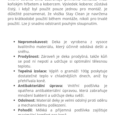
koňským hřbetem a kobercem. Výsledek: koberec zůstává
čistý, i když byl použit pouze jednou pro montáž. Je
důležité poznamenat, že vložka Stay Clean je navržena
pro krátkodobé použití během montáže, nikoli pro trvalé
použití. Lze ji snadno odstranit pouhým sloupnutím.
Nepromokavost:
Deka je vyrobena z vysoce
kvalitního materiálu, který účinně odolává dešti a
sněhu.
Prodyšnost:
Zároveň je deka prodyšná, takže kůň
se pod ní nepotí a udržuje si optimální tělesnou
teplotu.
Tepelná izolace:
Výplň o gramáži 100g poskytuje
dostatečné teplo v chladnějších dnech, aniž by
přehřívala koně.
Antibakteriální úprava:
Vnitřní podšívka je
opatřena antibakteriální úpravou, která zabraňuje
množení bakterií a udržuje deku svěží.
Odolnost:
Materiál deky je velmi odolný proti oděru
a mechanickému poškození.
Pohodlí:
Měkká a příjemná podšívka zajišťuje
maximální komfort pro koně.