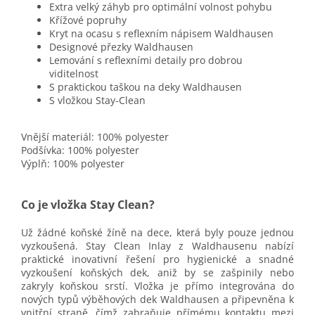
Extra velký záhyb pro optimální volnost pohybu
Křížové popruhy
Kryt na ocasu s reflexním nápisem Waldhausen
Designové přezky Waldhausen
Lemování s reflexními detaily pro dobrou
viditelnost
S praktickou taškou na deky Waldhausen
S vložkou Stay-Clean
Vnější materiál: 100% polyester
Podšívka: 100% polyester
Výplň: 100% polyester
Co je vložka Stay Clean?
Už žádné koňské žíně na dece
, která byly pouze jednou
vyzkoušená. Stay Clean Inlay z Waldhausenu nabízí
praktické inovativní řešení pro hygienické a snadné
vyzkoušení koňských dek, aniž by se zašpinily nebo
zakryly koňskou srstí. Vložka je přímo integrována do
nových typů výběhových dek Waldhausen a připevněna k
vnitřní straně, čímž zabraňuje přímému kontaktu mezi