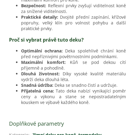
Bezpečnost:
Reflexní prvky zvyšují viditelnost koně
za snížené viditelnosti.
Praktické detaily:
Dvojité přední zapínání, křížové
popruhy, velký klín pro volnost pohybu a další
praktické prvky.
Proč si vybrat právě tuto deku?
Optimální ochrana:
Deka spolehlivě chrání koně
před nepříznivými povětrnostními podmínkami.
Maximální komfort:
Kůň se pod dekou cítí
příjemně a pohodlně.
Dlouhá životnost:
Díky vysoké kvalitě materiálu
vydrží deka dlouhá léta.
Snadná údržba:
Deka se snadno čistí a udržuje.
Přijatelná cena:
Tato deka nabízí vynikající poměr
ceny a výkonu a stane se nepostradatelným
kouskem ve výbavě každého koně.
Doplňkové parametry
Kategorie
:
Zimní deky pro koně, termodeky