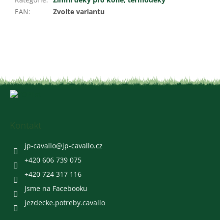
EAN
:
Zvolte variantu
Z
á
p
a
Kontakt
t
í
jp-cavallo
@
jp-cavallo.cz
+420 606 739 075
+420 724 317 116
Jsme na Facebooku
jezdecke.potreby.cavallo