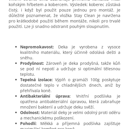
koňským hřbetem a kobercem. Výsledek: koberec zůstává
čistý, i když byl použit pouze jednou pro montáž. Je
důležité poznamenat, že vložka Stay Clean je navržena
pro krátkodobé použití během montáže, nikoli pro trvalé
použití. Lze ji snadno odstranit pouhým sloupnutím.
Nepromokavost:
Deka je vyrobena z vysoce
kvalitního materiálu, který účinně odolává dešti a
sněhu.
Prodyšnost:
Zároveň je deka prodyšná, takže kůň
se pod ní nepotí a udržuje si optimální tělesnou
teplotu.
Tepelná izolace:
Výplň o gramáži 100g poskytuje
dostatečné teplo v chladnějších dnech, aniž by
přehřívala koně.
Antibakteriální úprava:
Vnitřní podšívka je
opatřena antibakteriální úpravou, která zabraňuje
množení bakterií a udržuje deku svěží.
Odolnost:
Materiál deky je velmi odolný proti oděru
a mechanickému poškození.
Pohodlí:
Měkká a příjemná podšívka zajišťuje
maximální komfort pro koně.