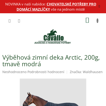
Přejít
NOVINKA v naší nabídce:
CHOVATELSKÉ POTŘEBY PRO
na
DOMÁCÍ MAZLÍČKY
vše na jednom místě
obsah
NÁKUP
KOŠÍK
Výběhová zimní deka Arctic, 200g,
tmavě modrá
Průměrné
Neohodnoceno
Podrobnosti hodnocení
Značka:
Waldhausen
hodnocení
produktu
je
0,0
z
5
hvězdiček.