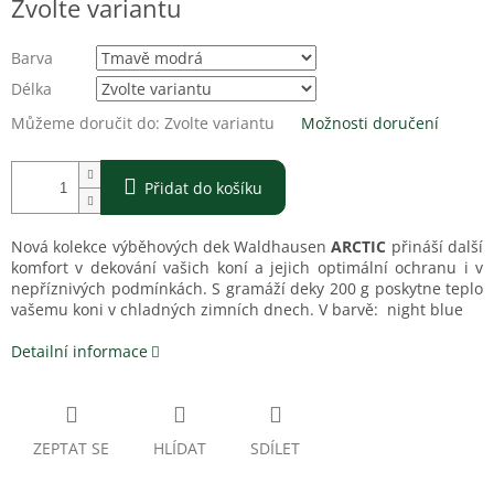
Zvolte variantu
cena:
Barva
Délka
Můžeme doručit do:
Zvolte variantu
Možnosti doručení
Přidat do košíku
Nová kolekce výběhových dek Waldhausen
ARCTIC
přináší další
komfort v dekování vašich koní a jejich optimální ochranu i v
nepříznivých podmínkách. S gramáží deky 200 g poskytne teplo
vašemu koni v chladných zimních dnech. V barvě: night blue
Detailní informace
ZEPTAT SE
HLÍDAT
SDÍLET