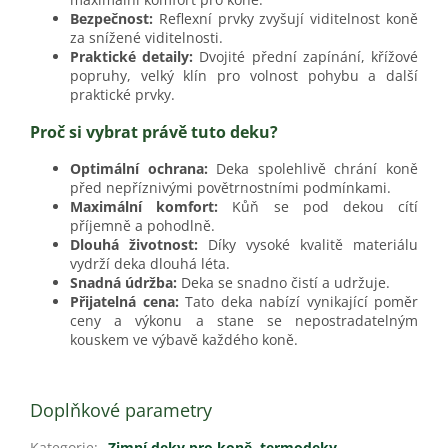
Bezpečnost:
Reflexní prvky zvyšují viditelnost koně
za snížené viditelnosti.
Praktické detaily:
Dvojité přední zapínání, křížové
popruhy, velký klín pro volnost pohybu a další
praktické prvky.
Proč si vybrat právě tuto deku?
Optimální ochrana:
Deka spolehlivě chrání koně
před nepříznivými povětrnostními podmínkami.
Maximální komfort:
Kůň se pod dekou cítí
příjemně a pohodlně.
Dlouhá životnost:
Díky vysoké kvalitě materiálu
vydrží deka dlouhá léta.
Snadná údržba:
Deka se snadno čistí a udržuje.
Přijatelná cena:
Tato deka nabízí vynikající poměr
ceny a výkonu a stane se nepostradatelným
kouskem ve výbavě každého koně.
Doplňkové parametry
Kategorie
:
Zimní deky pro koně, termodeky