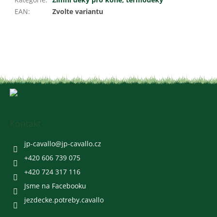
EAN
:
Zvolte variantu
Z
á
p
a
Kontakt
t
í
jp-cavallo
@
jp-cavallo.cz
+420 606 739 075
+420 724 317 116
Jsme na Facebooku
jezdecke.potreby.cavallo