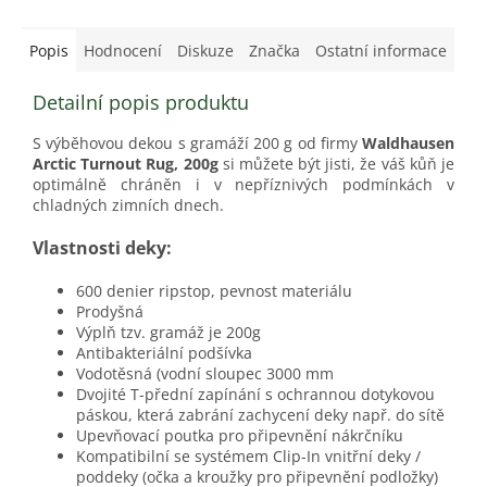
Popis
Hodnocení
Diskuze
Značka
Ostatní informace
Detailní popis produktu
S výběhovou dekou s gramáží 200 g od firmy
Waldhausen
Arctic Turnout Rug, 200g
si můžete být jisti, že váš kůň je
optimálně chráněn i v nepříznivých podmínkách v
chladných zimních dnech.
Vlastnosti deky:
600 denier ripstop, pevnost materiálu
Prodyšná
Výplň tzv. gramáž je 200g
Antibakteriální podšívka
Vodotěsná (vodní sloupec 3000 mm
Dvojité T-přední zapínání s ochrannou dotykovou
páskou, která zabrání zachycení deky např. do sítě
Upevňovací poutka pro připevnění nákrčníku
Kompatibilní se systémem Clip-In vnitřní deky /
poddeky (očka a kroužky pro připevnění podložky)