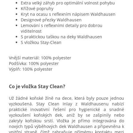
Extra velký záhyb pro optimální volnost pohybu
Křížové popruhy
Kryt na ocasu s reflexním nápisem Waldhausen
Designové přezky Waldhausen
Lemování s reflexními detaily pro dobrou
viditelnost
S praktickou taškou na deky Waldhausen
S vložkou Stay-Clean
Vnější materiál: 100% polyester
Podšívka: 100% polyester
Výplň: 100% polyester
Co je vložka Stay Clean?
Už žádné koňské žíně na dece
, která byly pouze jednou
vyzkoušená. Stay Clean Inlay z Waldhausenu nabízí
praktické inovativní řešení pro hygienické a snadné
vyzkoušení koňských dek, aniž by se zašpinily nebo
zakryly koňskou srstí. Vložka je přímo integrována do
nových typů výběhových dek Waldhausen a připevněna k
vnitřní straně, čímž zabraňuje přímému kontaktu mezi