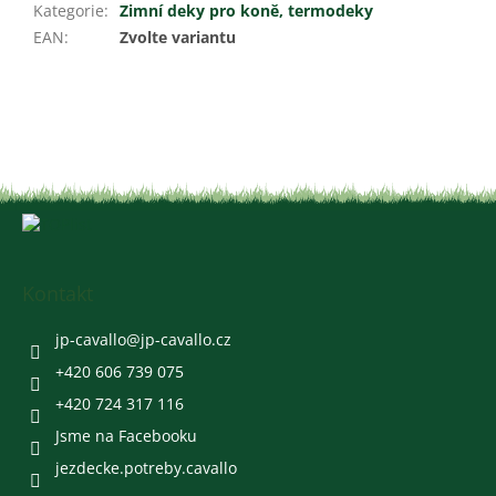
Kategorie
:
Zimní deky pro koně, termodeky
EAN
:
Zvolte variantu
Z
á
p
a
Kontakt
t
í
jp-cavallo
@
jp-cavallo.cz
+420 606 739 075
+420 724 317 116
Jsme na Facebooku
jezdecke.potreby.cavallo