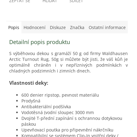
ZEPTAT SE
HLÍDAT
SDÍLET
Popis
Hodnocení
Diskuze
Značka
Ostatní informace
Detailní popis produktu
S výběhovou dekou s gramáží 50 g od firmy Waldhausen
Arctic Turnout Rug, 50g si můžete být jisti, že váš kůň je
optimálně chráněn i v nepříznivých podmínkách v
chladných podzimních i zimních dnech.
Vlastnosti deky:
600 denier ripstop, pevnost materiálu
Prodyšná
Antibakteriální podšívka
Vodotěsná (vodní sloupec 3000 mm
Dvojité T-přední zapínání s ochrannou dotykovou
páskou
Upevňovací poutka pro připevnění nákrčníku
Kompatibilní se systémem Clip-In vnitřní deky /