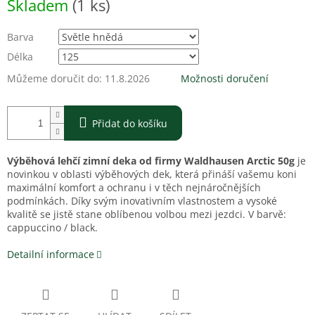
Skladem
(1 ks)
cena:
Barva
Délka
Můžeme doručit do:
11.8.2026
Možnosti doručení
Přidat do košíku
Výběhová lehčí zimní deka od firmy Waldhausen Arctic 50g
je
novinkou v oblasti výběhových dek, která přináší vašemu koni
maximální komfort a ochranu i v těch nejnáročnějších
podmínkách. Díky svým inovativním vlastnostem a vysoké
kvalitě se jistě stane oblíbenou volbou mezi jezdci. V barvě:
cappuccino / black.
Detailní informace