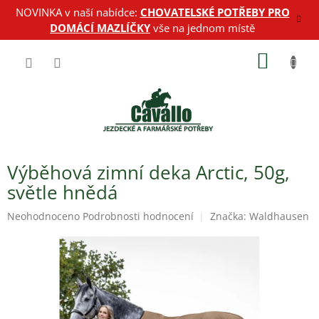
Přejít
NOVINKA v naší nabídce:
CHOVATELSKÉ POTŘEBY PRO
na
DOMÁCÍ MAZLÍČKY
vše na jednom místě
obsah
NÁKUP
KOŠÍK
Výběhová zimní deka Arctic, 50g,
světle hnědá
Průměrné
Neohodnoceno
Podrobnosti hodnocení
Značka:
Waldhausen
hodnocení
produktu
je
0,0
z
5
hvězdiček.