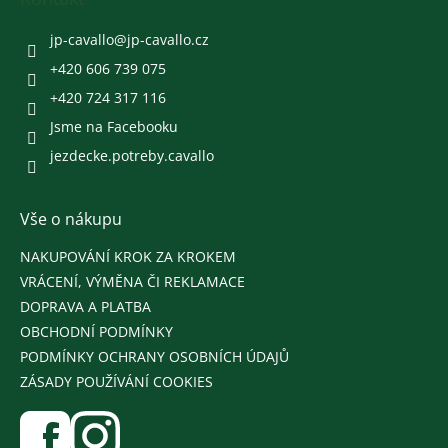
t
í
jp-cavallo
@
jp-cavallo.cz
+420 606 739 075
+420 724 317 116
Jsme na Facebooku
jezdecke.potreby.cavallo
Vše o nákupu
NAKUPOVÁNÍ KROK ZA KROKEM
VRÁCENÍ, VÝMĚNA ČI REKLAMACE
DOPRAVA A PLATBA
OBCHODNÍ PODMÍNKY
PODMÍNKY OCHRANY OSOBNÍCH ÚDAJŮ
ZÁSADY POUŽÍVÁNÍ COOKIES