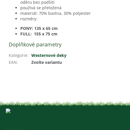
oděru bez podšití
používá se přeložená
materiál: 70% bavlna, 30% polyester
rozměry:
PONY: 135 x 65 cm
FULL: 155 x 75 cm
Doplňkové parametry
Kategorie
:
Westernové deky
EAN
:
Zvolte variantu
Z
á
p
a
Kontakt