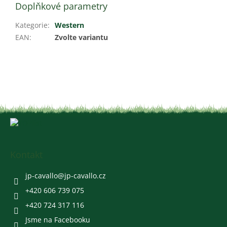
Doplňkové parametry
Kategorie
:
Western
EAN
:
Zvolte variantu
Z
á
p
a
Kontakt
t
í
jp-cavallo
@
jp-cavallo.cz
+420 606 739 075
+420 724 317 116
Jsme na Facebooku