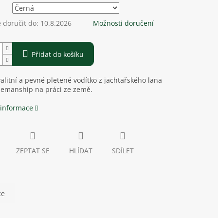
doručit do:
10.8.2026
Možnosti doručení
Přidat do košíku
valitní a pevné pletené vodítko z jachtařského lana
semanship na práci ze země.
 informace
ZEPTAT SE
HLÍDAT
SDÍLET
ce