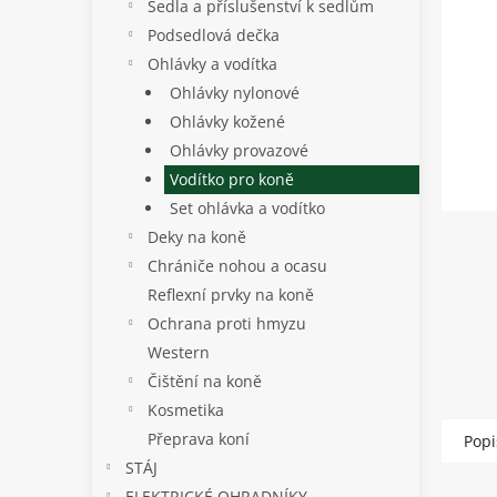
p
Sedla a příslušenství k sedlům
a
Podsedlová dečka
n
Ohlávky a vodítka
e
Ohlávky nylonové
l
Ohlávky kožené
Ohlávky provazové
Vodítko pro koně
Set ohlávka a vodítko
Deky na koně
Chrániče nohou a ocasu
Reflexní prvky na koně
Ochrana proti hmyzu
Western
Čištění na koně
Kosmetika
Přeprava koní
Popi
STÁJ
ELEKTRICKÉ OHRADNÍKY