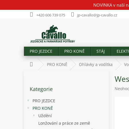
Přejít
NOVINKA v naší n
na
obsah
+420 606 739 075
jp-cavallo@jp-cavallo.cz
PRO JEZDCE
PRO KONĚ
STÁJ
ELEKT
Domů
PRO KONĚ
Ohlávky a vodítka
Vo
P
Wes
o
Přeskočit
s
Kategorie
Průměr
Neoho
kategorie
t
hodnoc
r
produk
PRO JEZDCE
a
je
PRO KONĚ
n
0,0
Uždění
z
n
5
í
Lonžování a práce ze země
hvězdič