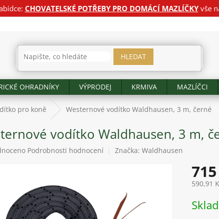
abídce:
CHOVATELSKÉ POTŘEBY PRO DOMÁCÍ MAZLÍČKY
vše n
HLEDAT
RICKÉ OHRADNÍKY
VÝPRODEJ
KRMIVA
MAZLÍČCI
dítko pro koně
Westernové vodítko Waldhausen, 3 m, černé
ternové vodítko Waldhausen, 3 m, č
né
dnoceno
Podrobnosti hodnocení
Značka:
Waldhausen
ení
715
tu
590,91 
Měrná
Skla
cena:
ek.