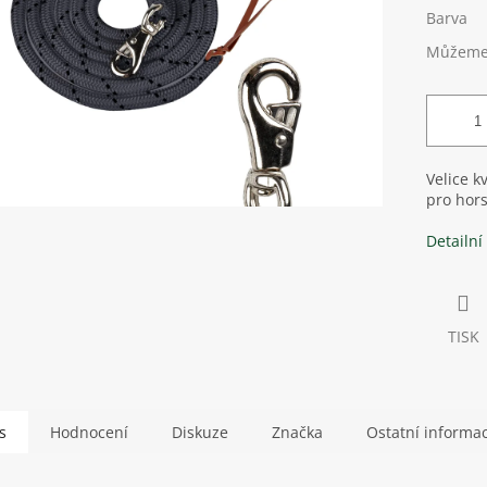
Barva
Můžeme 
Velice k
pro hor
Detailní
TISK
s
Hodnocení
Diskuze
Značka
Ostatní informa