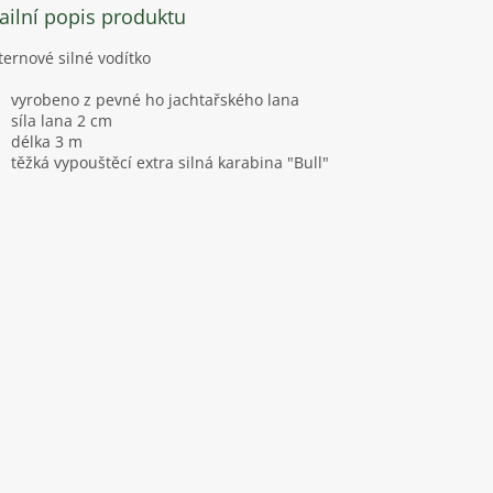
ailní popis produktu
ernové silné vodítko
vyrobeno z pevné ho jachtařského lana
síla lana 2 cm
délka 3 m
těžká vypouštěcí extra silná karabina "Bull"