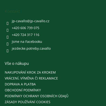
á
p
a
Kontakt
t
í
jp-cavallo
@
jp-cavallo.cz
+420 606 739 075
+420 724 317 116
Jsme na Facebooku
jezdecke.potreby.cavallo
Vše o nákupu
NAKUPOVÁNÍ KROK ZA KROKEM
VRÁCENÍ, VÝMĚNA ČI REKLAMACE
DOPRAVA A PLATBA
OBCHODNÍ PODMÍNKY
PODMÍNKY OCHRANY OSOBNÍCH ÚDAJŮ
ZÁSADY POUŽÍVÁNÍ COOKIES