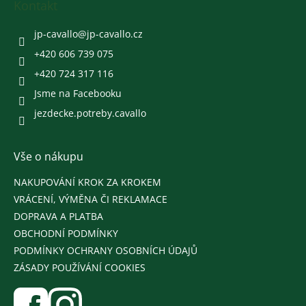
k
a
Kontakt
y
t
v
í
jp-cavallo
@
jp-cavallo.cz
ý
p
+420 606 739 075
i
+420 724 317 116
s
u
Jsme na Facebooku
jezdecke.potreby.cavallo
Vše o nákupu
NAKUPOVÁNÍ KROK ZA KROKEM
VRÁCENÍ, VÝMĚNA ČI REKLAMACE
DOPRAVA A PLATBA
OBCHODNÍ PODMÍNKY
PODMÍNKY OCHRANY OSOBNÍCH ÚDAJŮ
ZÁSADY POUŽÍVÁNÍ COOKIES