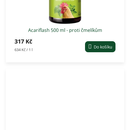
Acariflash 500 ml - proti čmelíkům
317 Kč
Do košíku
Měrná
634 Kč / 1 l
cena: