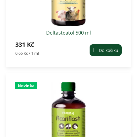
Deltasteatol 500 ml
331 Kč
Do košíku
Měrná
0,66 Kč / 1 ml
cena:
Novinka