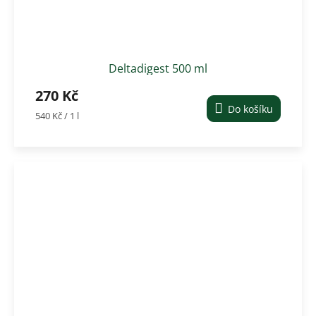
Deltadigest 500 ml
270 Kč
Do košíku
Měrná
540 Kč / 1 l
cena: