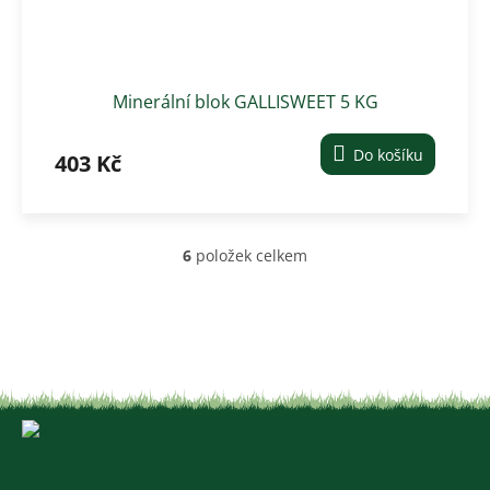
Minerální blok GALLISWEET 5 KG
Do košíku
403 Kč
6
položek celkem
O
v
l
á
d
a
c
í
Z
p
á
r
v
p