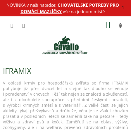
Přejít
NOVINKA v naší nabídce:
CHOVATELSKÉ POTŘEBY PRO
na
DOMÁCÍ MAZLÍČKY
vše na jednom místě
obsah
NÁKUP
KOŠÍK
IFRAMIX
V oblasti krmiv pro hospodářská zvířata se firma IFRAMIX
pohybuje již přes dvacet let a stejně tak dlouho se věnuje
i poradenství v chovech. Těží tak nejen ze znalostí a zkušeností,
ale i z dlouholeté spolupráce s předními českými chovateli,
s výrobci krmných směsí a s veterináři. Z velké části se jejich
aktivity týkají přežvýkavců a drůbeže, věnuje se však i chovům
prasat a v posledních letech se zaměřili také na petcare – tedy
výživu a zdraví psů a koček.
Zaměřují se na oblast výživy,
zoohygieny, ale i na welfare, prevenci zdravotních problémů