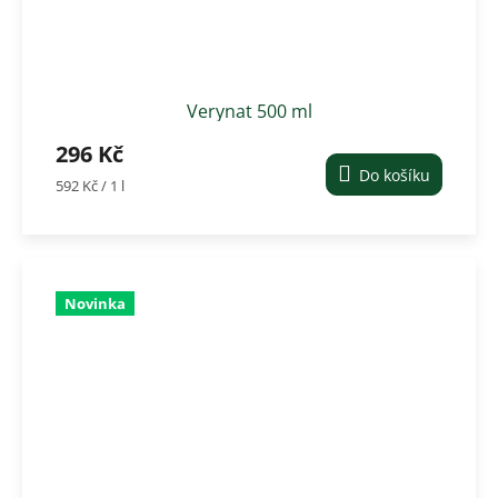
Verynat 500 ml
296 Kč
Do košíku
Měrná
592 Kč / 1 l
cena:
Novinka