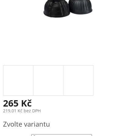
265 Kč
219,01 Kč bez DPH
Měrná
Zvolte variantu
cena: