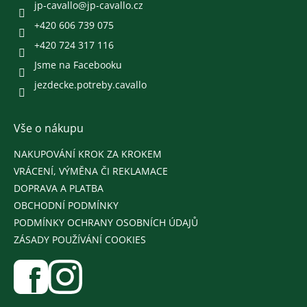
í
jp-cavallo
@
jp-cavallo.cz
+420 606 739 075
+420 724 317 116
Jsme na Facebooku
jezdecke.potreby.cavallo
Vše o nákupu
NAKUPOVÁNÍ KROK ZA KROKEM
VRÁCENÍ, VÝMĚNA ČI REKLAMACE
DOPRAVA A PLATBA
OBCHODNÍ PODMÍNKY
PODMÍNKY OCHRANY OSOBNÍCH ÚDAJŮ
ZÁSADY POUŽÍVÁNÍ COOKIES