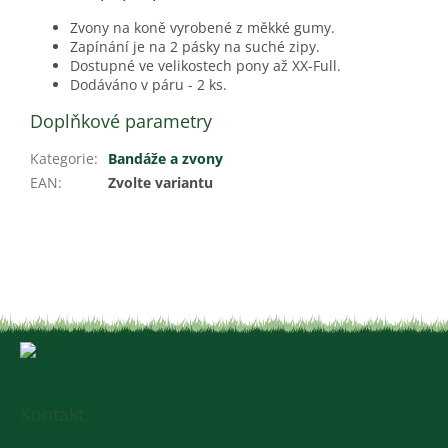
Zvony na koně vyrobené z měkké gumy.
Zapínání je na 2 pásky na suché zipy.
Dostupné ve velikostech pony až XX-Full.
Dodáváno v páru - 2 ks.
Doplňkové parametry
Kategorie
:
Bandáže a zvony
EAN
:
Zvolte variantu
Z
á
p
a
Kontakt
t