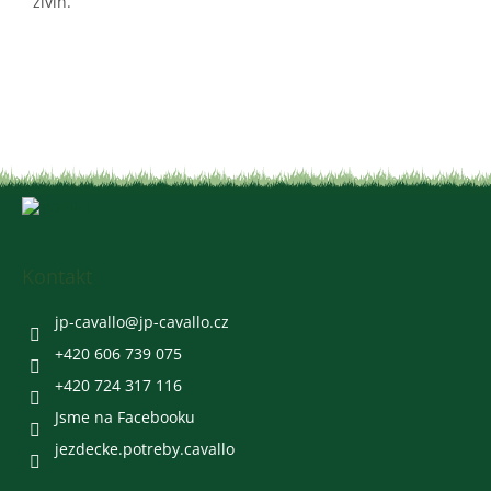
živin.
Z
á
p
a
Kontakt
t
í
jp-cavallo
@
jp-cavallo.cz
+420 606 739 075
+420 724 317 116
Jsme na Facebooku
jezdecke.potreby.cavallo