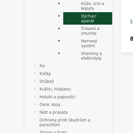
Kůže, srst a
kopyta
Dýchací
aparát
S
3
Trávení a
imunita
Nervový
systém
Vitamíny a
elektrolyty
Psi
Kočky
Drůbež
Králíci, hlodavci
Holubi a papoušci
Ovce, kozy
Skot a prasata
Ochrana proti škudcům a
parazitům
Zrniny a šroty