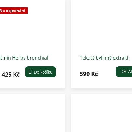
Na objednání
itmin Herbs bronchial
Tekutý bylinný extrakt
oplňkové krmivo pro
proti kašli 1000 ml
oně 3 kg
DETAI
Do košíku
599 Kč
 425 Kč