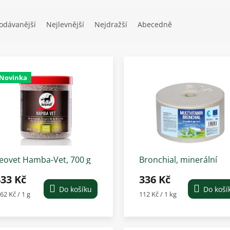
odávanější
Nejlevnější
Nejdražší
Abecedně
Novinka
eovet Hamba-Vet, 700 g
Bronchial, minerální
multivitaminový liz, 3 k
433 Kč
336 Kč
Do košíku
Do koší
ěrná
Měrná
,62 Kč / 1 g
112 Kč / 1 kg
ena:
cena: