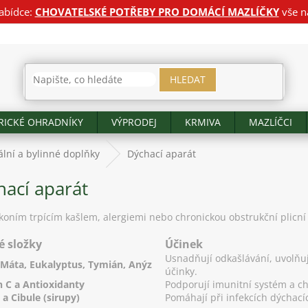
abídce:
CHOVATELSKÉ POTŘEBY PRO DOMÁCÍ MAZLÍČKY
vše n
HLEDAT
RICKÉ OHRADNÍKY
VÝPRODEJ
KRMIVA
MAZLÍČCI
lní a bylinné doplňky
Dýchací aparát
hací aparát
oním trpícím kašlem, alergiemi nebo chronickou obstrukční plicní
é složky
Účinek
Usnadňují odkašlávání, uvolňuj
Máta, Eukalyptus, Tymián, Anýz
účinky.
n C a Antioxidanty
Podporují imunitní systém a ch
a Cibule (sirupy)
Pomáhají při infekcích dýchací