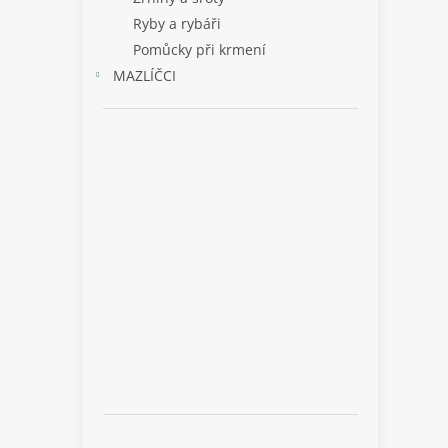
Ryby a rybáři
Pomůcky při krmení
MAZLÍČCI