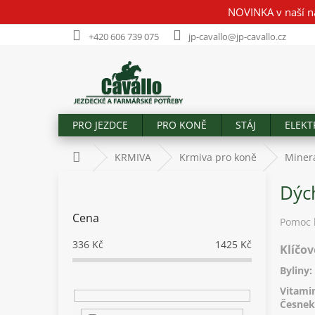
Přejít
NOVINKA v naší n
na
obsah
+420 606 739 075
jp-cavallo@jp-cavallo.cz
PRO JEZDCE
PRO KONĚ
STÁJ
ELEKT
Domů
KRMIVA
Krmiva pro koně
Minerá
P
Dýc
o
s
Cena
t
Pomoc k
r
336
Kč
1425
Kč
Klíčov
a
n
Byliny:
n
Vitami
í
Česnek 