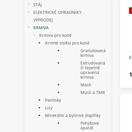
STÁJ
ELEKTRICKÉ OHRADNÍKY
VÝPRODEJ
KRMIVA
Krmiva pro koně
Krmné směsi pro koně
Granulovaná
krmiva
F
Extrudovaná
d
či tepelně
k
upravená
1
krmiva
Mash
Müsli a TMR
Pamlsky
Lizy
Minerální a bylinné doplňky
Pohybový
aparát