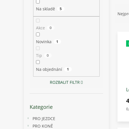
p
Ř
a
Na skladě
5
a
n
Nejpr
z
e
e
l
Akce
0
V
n
ý
í
Novinka
1
p
p
i
r
Tip
0
s
o
p
d
r
u
Na objednání
1
o
k
d
t
ROZBALIT FILTR
u
ů
L
k
t
Přeskočit
Kategorie
ů
kategorie
M
0
c
PRO JEZDCE
PRO KONĚ