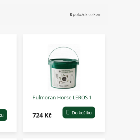
8
položek celkem
Pulmoran Horse LEROS 1
g
kg
Do košíku
724 Kč
ku