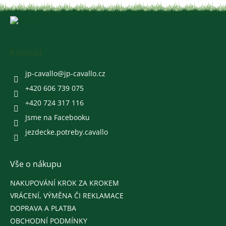
Z
á
p
a
Kontakt
t
í
jp-cavallo
@
jp-cavallo.cz
+420 606 739 075
+420 724 317 116
Jsme na Facebooku
jezdecke.potreby.cavallo
Vše o nákupu
NAKUPOVÁNÍ KROK ZA KROKEM
VRÁCENÍ, VÝMĚNA ČI REKLAMACE
DOPRAVA A PLATBA
OBCHODNÍ PODMÍNKY