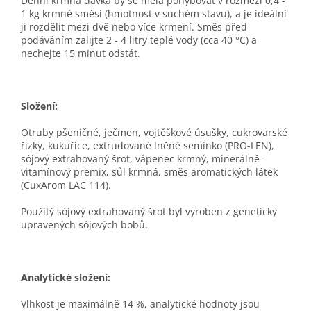
Denní krmná dávka by se měla pohybovat v rozmezí 0,4 -
1 kg krmné směsi (hmotnost v suchém stavu), a je ideální
ji rozdělit mezi dvě nebo více krmení. Směs před
podáváním zalijte 2 - 4 litry teplé vody (cca 40 °C) a
nechejte 15 minut odstát.
Složení:
Otruby pšeničné, ječmen, vojtěškové úsušky, cukrovarské
řízky, kukuřice, extrudované lněné semínko (PRO-LEN),
sójový extrahovaný šrot, vápenec krmný, minerálně-
vitamínový premix, sůl krmná, směs aromatických látek
(CuxArom LAC 114).
Použitý sójový extrahovaný šrot byl vyroben z geneticky
upravených sójových bobů.
Analytické složení:
Vlhkost je maximálně 14 %, analytické hodnoty jsou