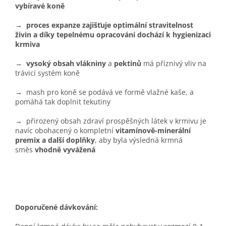
vybíravé koně
→ proces expanze zajišťuje optimální stravitelnost
živin a díky tepelnému opracování dochází k hygienizaci
krmiva
→
vysoký obsah vlákniny
a
pektinů
má příznivý vliv na
trávicí systém koně
→ mash pro koně se podává ve formě vlažné kaše, a
pomáhá tak doplnit tekutiny
→ přirozený obsah zdraví prospěšných látek v krmivu je
navíc obohacený o kompletní
vitamínově-minerální
premix a další doplňky
, aby byla výsledná krmná
směs
vhodně vyvážená
Doporučené dávkování: