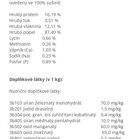
uvedeny ve 100% sušině:
Hrubý protein
16,19 %
Hrubý tuk
3,51 %
Hrubá vláknina
12,11 %
Hrubý popel
87,40 %
Lyzin
0,66 %
Methionin
0,26 %
Vápník (Ca)
1,03 %
Sodík (Na)
0,23 %
Fosfor (P)
0,89 %
Doplňkové látky (v 1 kg):
Nutriční doplňkové látky:
3b103 síran železnatý monohydrát
70,0 mg/kg
3b201 jodid draselný
1,5 mg/kg
3b304 pot. gran. bis (uhličitan) kobaltnatý
0,4 mg/kg
3b405 síran měďnatý pentahydrát
10,0 mg/kg
3b502 oxid manganatý
60,0 mg/kg
3b603 oxid zinečnatý
65,0 mg/kg
3b801 seleničitan sodný
0,5 mg/kg