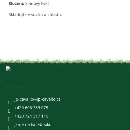
Složení:
Sladový květ
Skladujte v suchu a chladu.
Z
á
p
a
Kontakt
t
í
jp-cavallo
@
jp-cavallo.cz
+420 606 739 075
+420 724 317 116
Jsme na Facebooku