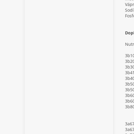
Vápn
Sodí
Fosf
Dopl
Nutr
3b10
3b20
3b30
3b41
3b40
3b5
3b50
3b60
3b60
3b80
3a6
3a6