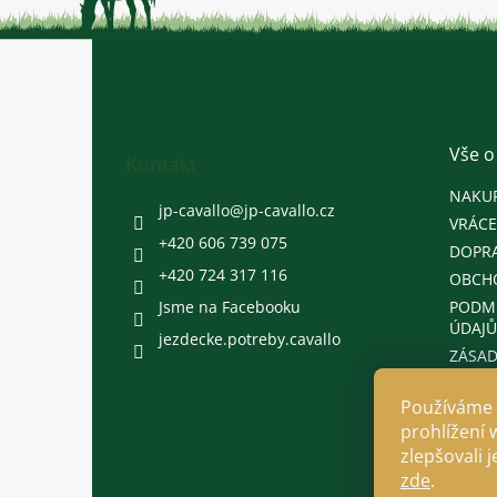
Z
á
p
a
t
Vše o
Kontakt
í
NAKU
jp-cavallo
@
jp-cavallo.cz
VRÁCE
+420 606 739 075
DOPRA
+420 724 317 116
OBCH
Jsme na Facebooku
PODM
ÚDAJŮ
jezdecke.potreby.cavallo
ZÁSAD
Používáme 
prohlížení 
zlepšovali 
zde
.