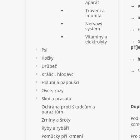
aparát
→ p
Trávení a
imunita
→ id
Nervový
systém
→ re
Vitamíny a
→ o
elektrolyty
pří
Psi
Kočky
→ h
Drůbež
→ ř
Králíci, hlodavci
Holubi a papoušci
Ovce, kozy
Skot a prasata
Dop
Ochrana proti škudcům a
parazitům
Podl
Zrniny a šroty
komb
Ryby a rybáři
Pomůcky při krmení
Pro 