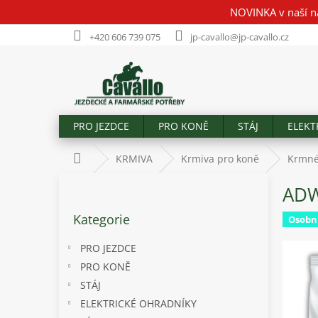
Přejít
NOVINKA v naší n
na
obsah
+420 606 739 075
jp-cavallo@jp-cavallo.cz
PRO JEZDCE
PRO KONĚ
STÁJ
ELEKT
Domů
KRMIVA
Krmiva pro koně
Krmné
P
ADW
o
Přeskočit
s
Kategorie
kategorie
Osobn
t
r
PRO JEZDCE
a
PRO KONĚ
n
STÁJ
n
í
ELEKTRICKÉ OHRADNÍKY