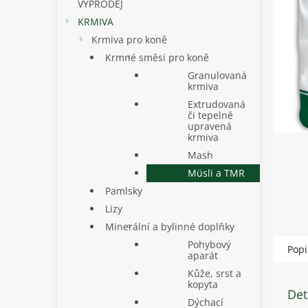
p
VÝPRODEJ
a
KRMIVA
n
Krmiva pro koně
e
Krmné směsi pro koně
l
Granulovaná
krmiva
Extrudovaná
či tepelně
upravená
krmiva
Mash
Müsli a TMR
Pamlsky
Lizy
Minerální a bylinné doplňky
Pohybový
Popi
aparát
Kůže, srst a
kopyta
Det
Dýchací