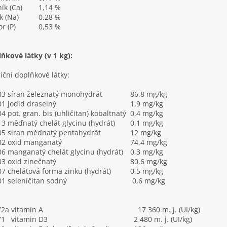
ík (Ca)
1,14 %
k (Na)
0,28 %
or (P)
0,53 %
ňkové látky (v 1 kg):
iční doplňkové látky:
3 síran železnatý monohydrát
86,8 mg/kg
1 jodid draselný
1,9 mg/kg
4 pot. gran. bis (uhličitan) kobaltnatý
0,4 mg/kg
3 měďnatý chelát glycinu (hydrát)
0,1 mg/kg
5 síran měďnatý pentahydrát
12 mg/kg
02 oxid manganatý
74,4 mg/kg
6 manganatý chelát glycinu (hydrát)
0,3 mg/kg
3 oxid zinečnatý
80,6 mg/kg
7 chelátová forma zinku (hydrát)
0,5 mg/kg
1 seleničitan sodný
0,6 mg/kg
72a vitamin A
17 360 m. j. (UI/kg)
71 vitamin D3
2 480 m. j. (UI/kg)