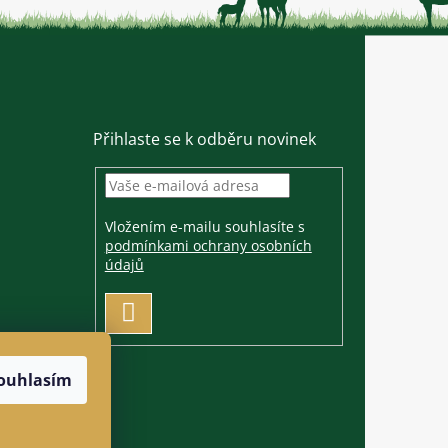
Přihlaste se k odběru novinek
Vložením e-mailu souhlasíte s
podmínkami ochrany osobních
údajů
PŘIHLÁSIT
SE
ouhlasím