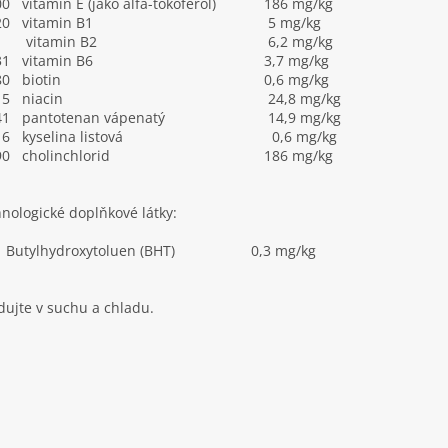
00 vitamin E (jako alfa-tokoferol)
186 mg/kg
20 vitamin B1
5 mg/kg
tamin B2
6,2 mg/kg
31 vitamin B6
3,7 mg/kg
80 biotin
0,6 mg/kg
15 niacin
24,8 mg/kg
41 pantotenan vápenatý
14,9 mg/kg
6 kyselina listová
0,6 mg/kg
0 cholinchlorid
186 mg/kg
nologické doplňkové látky:
1 Butylhydroxytoluen (BHT)
0,3 mg/kg
dujte v suchu a chladu.