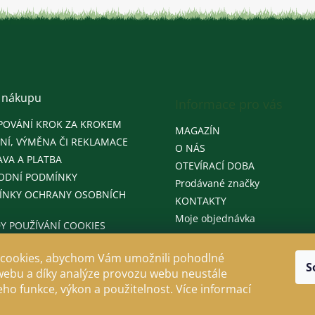
 nákupu
Informace pro vás
POVÁNÍ KROK ZA KROKEM
MAGAZÍN
NÍ, VÝMĚNA ČI REKLAMACE
O NÁS
VA A PLATBA
OTEVÍRACÍ DOBA
ODNÍ PODMÍNKY
Prodávané značky
ÍNKY OCHRANY OSOBNÍCH
KONTAKTY
Moje objednávka
Y POUŽÍVÁNÍ COOKIES
cookies, abychom Vám umožnili pohodlné
S
webu a díky analýze provozu webu neustále
jeho funkce, výkon a použitelnost. Více informací