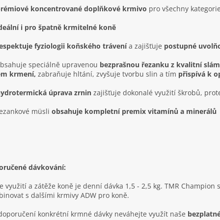
rémiové koncentrované doplňkové krmivo
pro všechny kategori
eální i pro špatně krmitelné koně
spektuje fyziologii koňského trávení
a zajišťuje
postupné uvolňo
bsahuje speciálně upravenou
bezprašnou řezanku z kvalitní slá
jem krmení,
zabraňuje hltání, zvyšuje tvorbu slin a tím
přispívá k o
ydrotermická úprava zrnin
zajišťuje dokonalé využití škrobů, prot
ezankové müsli
obsahuje kompletní premix vitamínů a minerálů
oručené dávkování:
e využití a zátěže koně je denní dávka 1,5 - 2,5 kg. TMR Champion
inovat s dalšími krmivy ADW pro koně.
doporučení konkrétní krmné dávky neváhejte využít naše
bezplatn