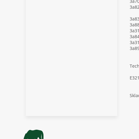
3a7
3a8
vi
3a8
3a8
3a3
3a8
3a31
3a89
Tech
E32
Skla