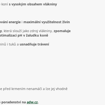
e koní
s vysokým obsahem vlákniny
vání energie
i
maximální využitelnost živin
my
, která slouží jako zdroj vlákniny,
zpomaluje
ptimalizaci pH v žaludku koně
einů i tuků a
usnadňuje trávení
 se před krmením nenamáčí a lze jej vhodně
é poradenství na
adw.cz
.