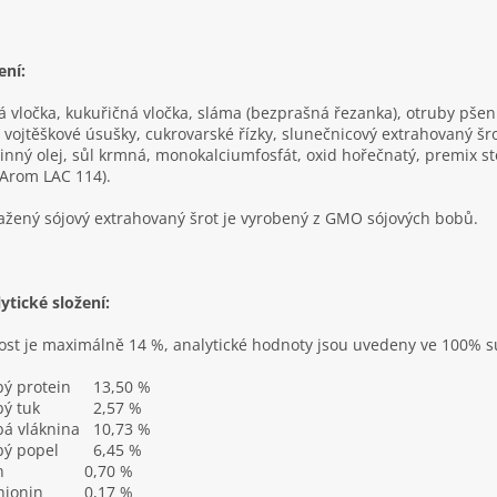
ení:
á vločka, kukuřičná vločka, sláma (bezprašná řezanka), otruby pše
, vojtěškové úsušky, cukrovarské řízky, slunečnicový extrahovaný š
linný olej, sůl krmná, monokalciumfosfát, oxid hořečnatý, premix 
Arom LAC 114).
žený sójový extrahovaný šrot je vyrobený z GMO sójových bobů.
ytické složení:
ost je maximálně 14 %, analytické hodnoty jsou uvedeny ve 100% s
ý protein
13,50 %
ý tuk
2,57 %
bá vláknina
10,73 %
bý popel
6,45 %
n
0,70 %
hionin
0,17 %