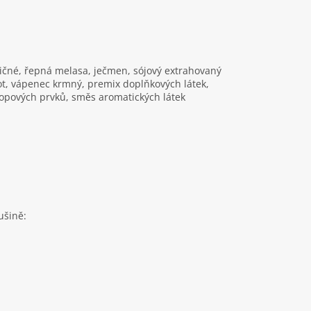
ničné, řepná melasa, ječmen, sójový extrahovaný
rot, vápenec krmný, premix doplňkových látek,
stopových prvků, směs aromatických látek
ušině: