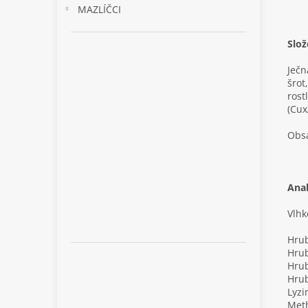
MAZLÍČCI
Slož
Ječn
šrot
rost
(Cux
Obsa
Anal
Vlhk
Hrub
Hrub
Hru
Hru
Lyzi
Met