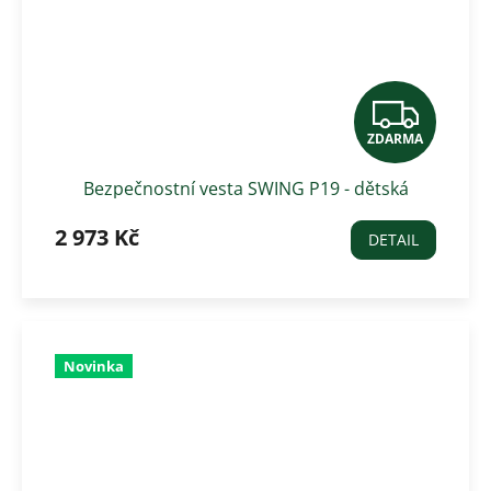
Z
ZDARMA
D
Bezpečnostní vesta SWING P19 - dětská
A
2 973 Kč
R
DETAIL
M
A
Novinka