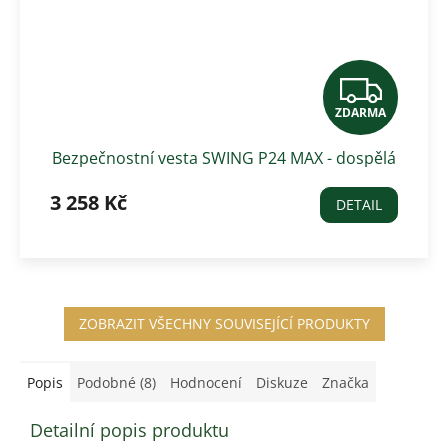
Z
ZDARMA
D
Bezpečnostní vesta SWING P24 MAX - dospělá
A
3 258 Kč
R
DETAIL
M
A
ZOBRAZIT VŠECHNY SOUVISEJÍCÍ PRODUKTY
Popis
Podobné (8)
Hodnocení
Diskuze
Značka
Detailní popis produktu