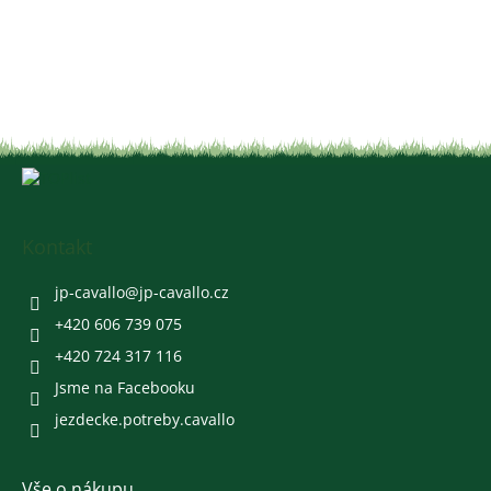
Z
á
p
a
Kontakt
t
í
jp-cavallo
@
jp-cavallo.cz
+420 606 739 075
+420 724 317 116
Jsme na Facebooku
jezdecke.potreby.cavallo
Vše o nákupu