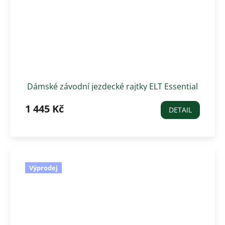
Dámské závodní jezdecké rajtky ELT Essential
s gripem, bílé
1 445 Kč
DETAIL
Výprodej