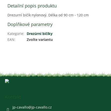
Detailní popis produktu
Drezurní bičík nylonový. Délka od 90 cm - 120 cm
Doplňkové parametry
Kategorie
:
Drezúrní bičíky
EAN
:
Zvolte variantu
Z
á
p
a
Kontakt
t
í
jp-cavallo
@
jp-cavallo.cz