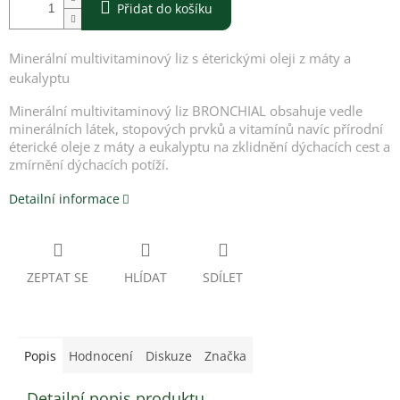
Přidat do košíku
Minerální multivitaminový liz s éterickými oleji z máty a
eukalyptu
Minerální multivitaminový liz BRONCHIAL obsahuje vedle
minerálních látek, stopových prvků a vitamínů navíc přírodní
éterické oleje z máty a eukalyptu na zklidnění dýchacích cest a
zmírnění dýchacích potíží.
Detailní informace
ZEPTAT SE
HLÍDAT
SDÍLET
Popis
Hodnocení
Diskuze
Značka
Detailní popis produktu