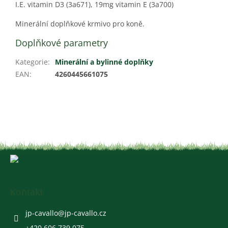
I.E. vitamin D3 (3a671), 19mg vitamin E (3a700)
Minerální doplňkové krmivo pro koně.
Doplňkové parametry
Kategorie
:
Minerální a bylinné doplňky
EAN
:
4260445661075
Z
á
p
a
Kontakt
t
í
jp-cavallo
@
jp-cavallo.cz
+420 606 739 075