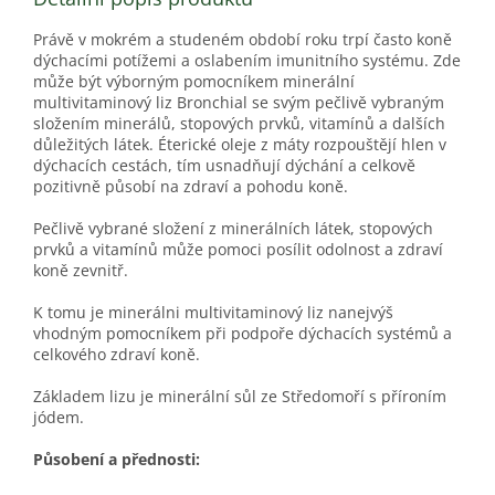
Právě v mokrém a studeném období roku trpí často koně
dýchacími potížemi a oslabením imunitního systému. Zde
může být výborným pomocníkem minerální
multivitaminový liz Bronchial se svým pečlivě vybraným
složením minerálů, stopových prvků, vitamínů a dalších
důležitých látek. Éterické oleje z máty rozpouštějí hlen v
dýchacích cestách, tím usnadňují dýchání a celkově
pozitivně působí na zdraví a pohodu koně.
Pečlivě vybrané složení z minerálních látek, stopových
prvků a vitamínů může pomoci posílit odolnost a zdraví
koně zevnitř.
K tomu je minerálni multivitaminový liz nanejvýš
vhodným pomocníkem při podpoře dýchacích systémů a
celkového zdraví koně.
Základem lizu je minerální sůl ze Středomoří s příroním
jódem.
Působení a přednosti: