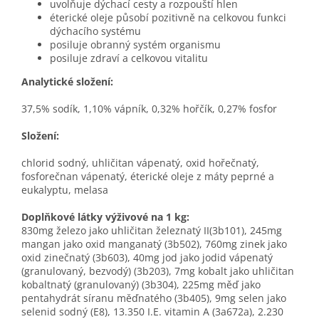
uvolňuje dýchací cesty a rozpouští hlen
éterické oleje působí pozitivně na celkovou funkci
dýchacího systému
posiluje obranný systém organismu
posiluje zdraví a celkovou vitalitu
Analytické složení:
37,5% sodík, 1,10% vápník, 0,32% hořčík, 0,27% fosfor
Složení:
chlorid sodný, uhličitan vápenatý, oxid hořečnatý,
fosforečnan vápenatý, éterické oleje z máty peprné a
eukalyptu, melasa
Doplňkové látky výživové na 1 kg:
830mg železo jako uhličitan železnatý II(3b101), 245mg
mangan jako oxid manganatý (3b502), 760mg zinek jako
oxid zinečnatý (3b603), 40mg jod jako jodid vápenatý
(granulovaný, bezvodý) (3b203), 7mg kobalt jako uhličitan
kobaltnatý (granulovaný) (3b304), 225mg měď jako
pentahydrát síranu měďnatého (3b405), 9mg selen jako
selenid sodný (E8), 13.350 I.E. vitamin A (3a672a), 2.230