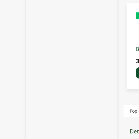
B
v
3
M
Popi
Det