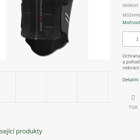
Velikost
Můžeme 
Možnost
Ochrana
a pohodlí
nebrání
Detailní
TISK
sející produkty