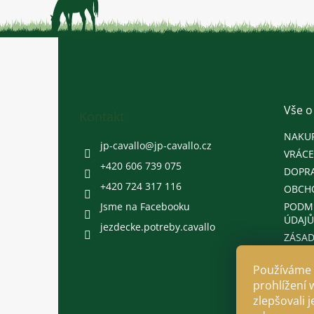
Z
á
p
a
t
Vše o
Kontakt
í
NAKU
jp-cavallo
@
jp-cavallo.cz
VRÁCE
+420 606 739 075
DOPRA
+420 724 317 116
OBCH
Jsme na Facebooku
PODM
ÚDAJŮ
jezdecke.potreby.cavallo
ZÁSAD
Používáme 
prohlížení 
zlepšovali 