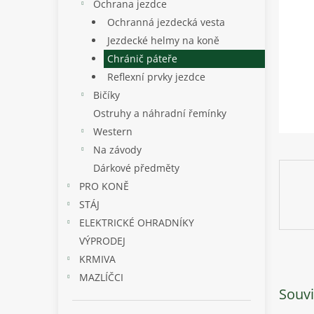
p
Ochrana jezdce
a
Ochranná jezdecká vesta
n
Jezdecké helmy na koně
e
Chránič páteře
l
Reflexní prvky jezdce
Bičíky
Ostruhy a náhradní řemínky
Western
Na závody
Dárkové předměty
PRO KONĚ
STÁJ
ELEKTRICKÉ OHRADNÍKY
VÝPRODEJ
KRMIVA
MAZLÍČCI
Souvi