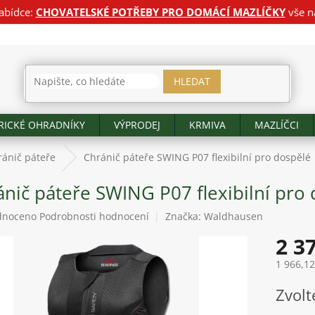
abídce:
CHOVATELSKÉ POTŘEBY PRO DOMÁCÍ MAZLÍČKY
vše n
HLEDAT
RICKÉ OHRADNÍKY
VÝPRODEJ
KRMIVA
MAZLÍČCI
ránič páteře
Chránič páteře SWING P07 flexibilní pro dospělé
ánič páteře SWING P07 flexibilní pro
né
dnoceno
Podrobnosti hodnocení
Značka:
Waldhausen
ení
2 3
tu
1 966,1
Měrná
Zvolt
cena:
ek.