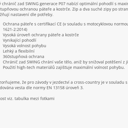
 chránič zad SWING generace P07 nabízí optimální pohodlí s maxi
tupňovou ochranou páteře a kostrče. Zip a dva suché zipy po stra
ňují nastavení dle potřeby.
Ochrana páteře s certifikací CE (v souladu s motocyklovou normo
1621-2:2014)
Vysoká úroveň ochrany páteře a kostrče
Vynikající pohodlí
Vysoká volnost pohybu
Lehký a flexibilní
360stupňová ochrana
Chránič zad SWING chrání vaše tělo, aniž by snižoval potěšení z j
Použití high-tech materiálů zajišťuje maximální volnost pohybu.
orňujeme, že pro závody v jezdectví a cross-country je v souladu 
dována vesta dle normy EN 13158 úroveň 3.
kost viz. tabulka mezi fotkami