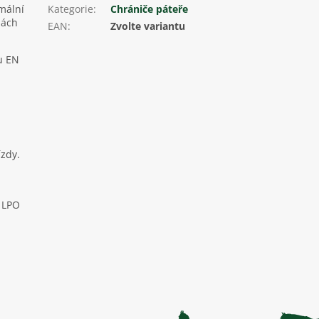
mální
Kategorie
:
Chrániče páteře
nách
EAN
:
Zvolte variantu
u EN
ízdy.
s LPO