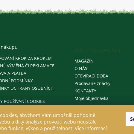
 nákupu
Informace pro vás
POVÁNÍ KROK ZA KROKEM
MAGAZÍN
NÍ, VÝMĚNA ČI REKLAMACE
O NÁS
VA A PLATBA
OTEVÍRACÍ DOBA
ODNÍ PODMÍNKY
Prodávané značky
ÍNKY OCHRANY OSOBNÍCH
KONTAKTY
Moje objednávka
Y POUŽÍVÁNÍ COOKIES
cookies, abychom Vám umožnili pohodlné
S
webu a díky analýze provozu webu neustále
jeho funkce, výkon a použitelnost. Více informací