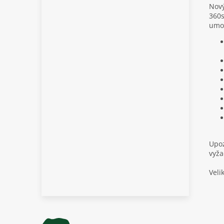
Nový
360s
umož
Upoz
vyža
Veli