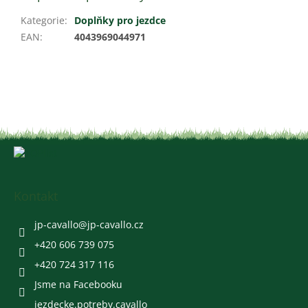
Kategorie
:
Doplňky pro jezdce
EAN
:
4043969044971
Z
á
p
a
Kontakt
t
í
jp-cavallo
@
jp-cavallo.cz
+420 606 739 075
+420 724 317 116
Jsme na Facebooku
jezdecke.potreby.cavallo