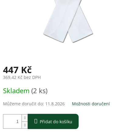
447 Kč
369,42 Kč bez DPH
Měrná
Skladem
(2 ks)
cena:
Můžeme doručit do:
11.8.2026
Možnosti doručení
Přidat do košíku