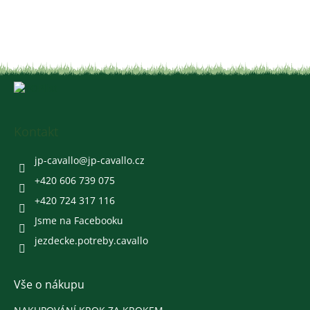
Z
á
p
a
Kontakt
t
í
jp-cavallo
@
jp-cavallo.cz
+420 606 739 075
+420 724 317 116
Jsme na Facebooku
jezdecke.potreby.cavallo
Vše o nákupu