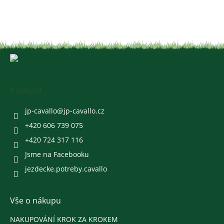
Z
á
p
a
Kontakt
t
í
jp-cavallo
@
jp-cavallo.cz
+420 606 739 075
+420 724 317 116
Jsme na Facebooku
jezdecke.potreby.cavallo
Vše o nákupu
NAKUPOVÁNÍ KROK ZA KROKEM