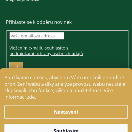
Přihlaste se k odběru novinek
Vložením e-mailu souhlasíte s
podmínkami ochrany osobních údajů
PŘIHLÁSIT
SE
Používáme cookies, abychom Vám umožnili pohodlné
prohlížení webu a díky analýze provozu webu neustále
zlepšovali jeho funkce, výkon a použitelnost. Více
informací
zde
.
Vytvořil Shoptet
Nastavení
Copyright 2026
Jezdecké a farmářské potřeby Cavallo
.
Souhlasím
Všechna práva vyhrazena.