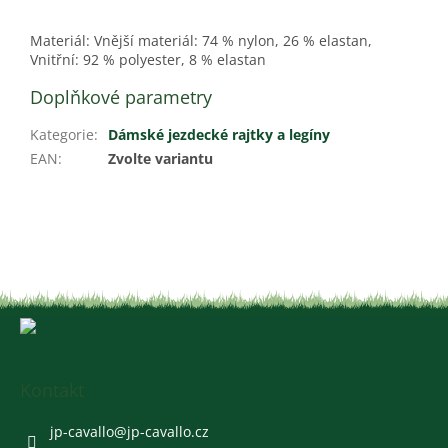
Materiál: Vnější materiál: 74 % nylon, 26 % elastan,
Vnitřní: 92 % polyester, 8 % elastan
Doplňkové parametry
Kategorie
:
Dámské jezdecké rajtky a legíny
EAN
:
Zvolte variantu
Z
á
p
a
Kontakt
t
í
jp-cavallo
@
jp-cavallo.cz