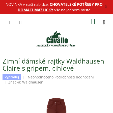
Přejít
NOVINKA v naší nabídce:
CHOVATELSKÉ POTŘEBY PRO
na
DOMÁCÍ MAZLÍČKY
vše na jednom místě
obsah
NÁKUP
KOŠÍK
Zimní dámské rajtky Waldhausen
Claire s gripem, cihlové
Průměrné
Neohodnoceno
Podrobnosti hodnocení
Výprodej
hodnocení
Značka:
Waldhausen
produktu
je
0,0
z
5
hvězdiček.