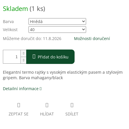
Měrná
Skladem
(1 ks)
cena:
Barva
Velikost
Můžeme doručit do:
11.8.2026
Možnosti doručení
Přidat do košíku
Elegantní termo rajtky s vysokým elastickým pasem a stylovým
gripem. Barva mahagany/black
Detailní informace
ZEPTAT SE
HLÍDAT
SDÍLET