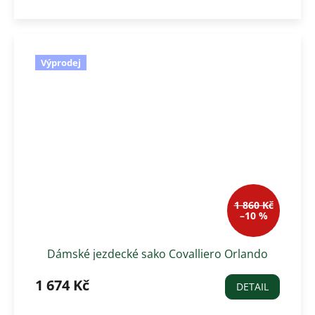
Výprodej
1 860 Kč
–10 %
Dámské jezdecké sako Covalliero Orlando
1 674 Kč
DETAIL