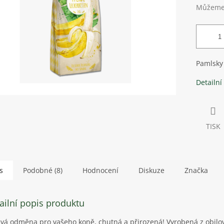
Můžeme 
Pamlsky
Detailní
TISK
s
Podobné (8)
Hodnocení
Diskuze
Značka
ailní popis produktu
vá odměna pro vašeho koně, chutná a přirozená! Vyrobená z obilo