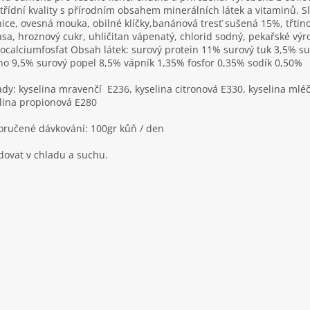
třídní kvality s přírodním obsahem minerálních látek a vitaminů. Sl
ice, ovesná mouka, obilné klíčky,banánová tresť sušená 15%, třtin
sa, hroznový cukr, uhličitan vápenatý, chlorid sodný, pekařské výr
calciumfosfat Obsah látek: surový protein 11% surový tuk 3,5% s
no 9,5% surový popel 8,5% vápník 1,35% fosfor 0,35% sodík 0,50%
ady: kyselina mravenčí E236, kyselina citronová E330, kyselina mlé
lina propionová E280
ručené dávkování: 100gr kůň / den
dovat v chladu a suchu.