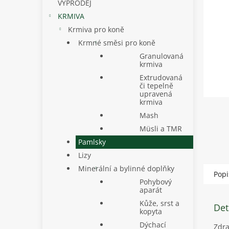
p
VÝPRODEJ
a
KRMIVA
n
Krmiva pro koně
e
Krmné směsi pro koně
l
Granulovaná
krmiva
Extrudovaná
či tepelně
upravená
krmiva
Mash
Müsli a TMR
Pamlsky
Lizy
Minerální a bylinné doplňky
Popi
Pohybový
aparát
Kůže, srst a
Det
kopyta
Dýchací
Zdra