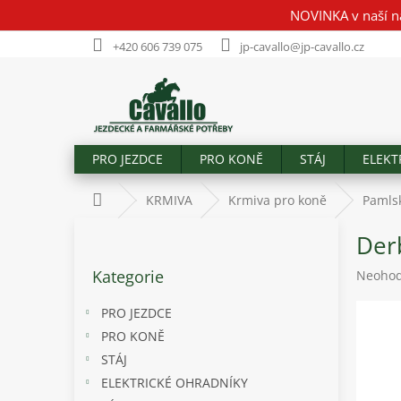
Přejít
NOVINKA v naší n
na
obsah
+420 606 739 075
jp-cavallo@jp-cavallo.cz
PRO JEZDCE
PRO KONĚ
STÁJ
ELEKT
Domů
KRMIVA
Krmiva pro koně
Pamls
P
Der
o
Přeskočit
s
Kategorie
Průměr
Neoho
kategorie
t
hodnoc
r
produk
PRO JEZDCE
a
je
PRO KONĚ
n
0,0
STÁJ
z
n
5
í
ELEKTRICKÉ OHRADNÍKY
hvězdič