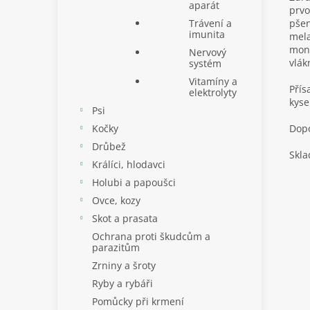
aparát
prvo
Trávení a
pšen
imunita
mela
mono
Nervový
vlák
systém
Vitamíny a
Přís
elektrolyty
kyse
Psi
Kočky
Dopo
Drůbež
Skla
Králíci, hlodavci
Holubi a papoušci
Ovce, kozy
Skot a prasata
Ochrana proti škudcům a
parazitům
Zrniny a šroty
Ryby a rybáři
Pomůcky při krmení