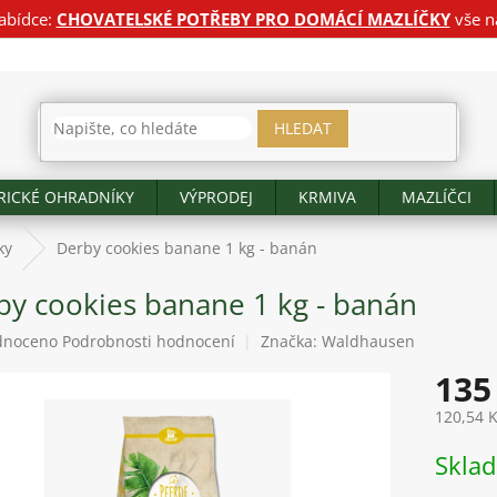
abídce:
CHOVATELSKÉ POTŘEBY PRO DOMÁCÍ MAZLÍČKY
vše n
HLEDAT
RICKÉ OHRADNÍKY
VÝPRODEJ
KRMIVA
MAZLÍČCI
ky
Derby cookies banane 1 kg - banán
by cookies banane 1 kg - banán
né
dnoceno
Podrobnosti hodnocení
Značka:
Waldhausen
ení
135
tu
120,54 
Měrná
Skla
cena:
ek.