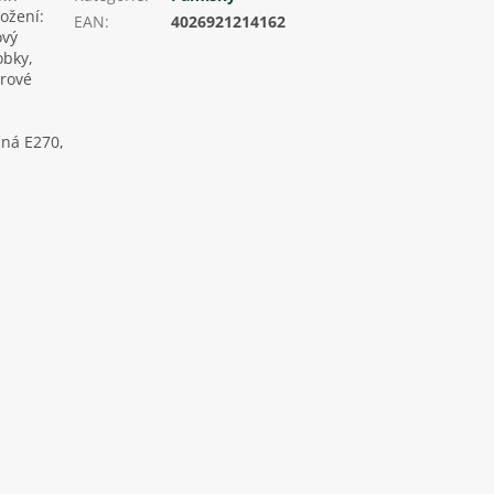
ožení:
EAN
:
4026921214162
ový
obky,
urové
čná E270,