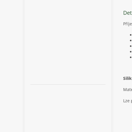
Det
Příj
Sili
Mate
Lze 