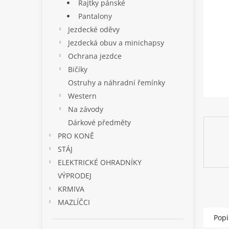
p
Rajtky pánské
a
Pantalony
n
Jezdecké oděvy
e
Jezdecká obuv a minichapsy
l
Ochrana jezdce
Bičíky
Ostruhy a náhradní řemínky
Western
Na závody
Dárkové předměty
PRO KONĚ
STÁJ
ELEKTRICKÉ OHRADNÍKY
VÝPRODEJ
KRMIVA
MAZLÍČCI
Popi