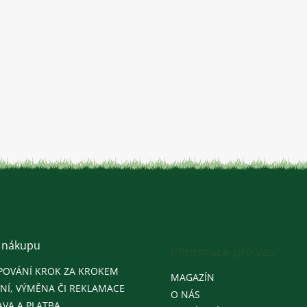
 nákupu
Informace pro vás
POVÁNÍ KROK ZA KROKEM
MAGAZÍN
NÍ, VÝMĚNA ČI REKLAMACE
O NÁS
VA A PLATBA