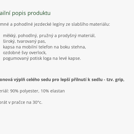
ailní popis produktu
emné a pohodlné jezdecké legíny ze slabšího materiálu:
měkký, pohodlný, pružný a prodyšný materiál,
široký, tvarovaný pas,
kapsa na mobilní telefon na boku stehna,
ozdobné švy overlock,
pogumovaný potisk loga na levé kapse.
konová výplň celého sedu pro lepší přilnutí k sedlu - tzv. grip,
riál: 90% polyester, 10% elastan
prát v pračce na 30°c.