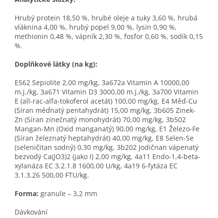
Hrubý protein 18,50 %, hrubé oleje a tuky 3,60 %, hrubá
vláknina 4,00 %, hrubý popel 9,00 %, lysin 0,90 %,
methionin 0,48 %, vápník 2,30 %, fosfor 0,60 %, sodík 0,15
%.
Doplňkové látky (na kg):
E562 Sepiolite 2,00 mg/kg, 3a672a Vitamin A 10000,00
m.j./kg, 3a671 Vitamin D3 3000,00 m.j./kg, 3a700 Vitamin
E (all-rac-alfa-tokoferol acetát) 100,00 mg/kg, E4 Měď-Cu
(Síran měďnatý pentahydrát) 15,00 mg/kg, 3b605 Zinek-
Zn (Síran zinečnatý monohydrát) 70,00 mg/kg, 3b502
Mangan-Mn (Oxid manganatý) 90,00 mg/kg, E1 Železo-Fe
(Síran železnatý heptahydrát) 40,00 mg/kg, E8 Selen-Se
(seleničitan sodný) 0,30 mg/kg, 3b202 Jodičnan vápenatý
bezvodý Ca(JO3)2 (jako I) 2,00 mg/kg, 4a11 Endo-1,4-beta-
xylanáza EC 3.2.1.8 1600,00 U/kg, 4a19 6-fytáza EC
3.1.3.26 500,00 FTU/kg.
Forma:
granule – 3,2 mm
Dávkování