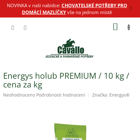
Přejít
NOVINKA v naší nabídce:
CHOVATELSKÉ POTŘEBY PRO
na
DOMÁCÍ MAZLÍČKY
vše na jednom místě
obsah
NÁKUP
KOŠÍK
Energys holub PREMIUM / 10 kg /
cena za kg
Průměrné
Neohodnoceno
Podrobnosti hodnocení
Značka:
Energys®
hodnocení
produktu
je
0,0
z
5
hvězdiček.