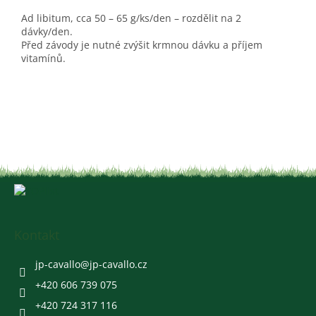
Ad libitum, cca 50 – 65 g/ks/den – rozdělit na 2
dávky/den.
Před závody je nutné zvýšit krmnou dávku a příjem
vitamínů.
Z
á
p
a
Kontakt
t
í
jp-cavallo
@
jp-cavallo.cz
+420 606 739 075
+420 724 317 116