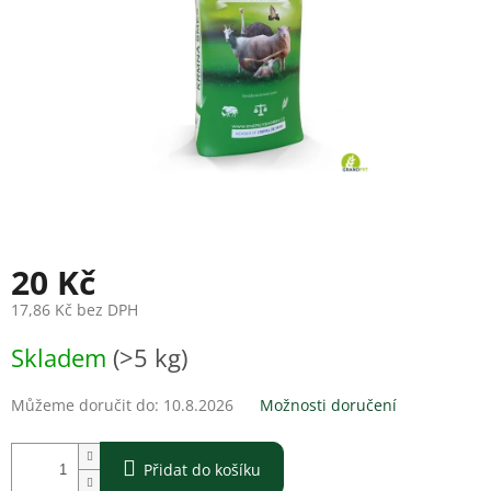
20 Kč
17,86 Kč bez DPH
Měrná
Skladem
(>5 kg)
cena:
Můžeme doručit do:
10.8.2026
Možnosti doručení
Přidat do košíku