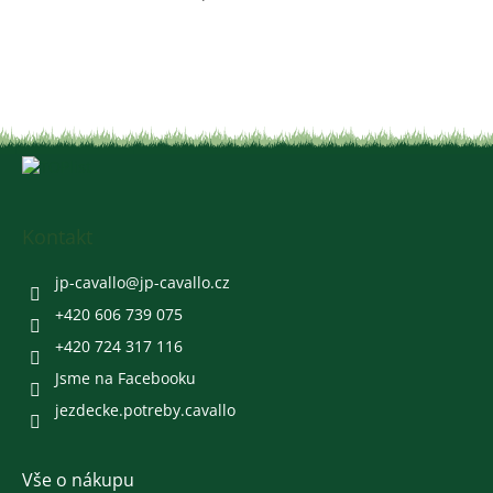
v
l
á
d
a
c
í
Z
p
á
r
v
p
k
a
Kontakt
y
t
v
í
jp-cavallo
@
jp-cavallo.cz
ý
p
+420 606 739 075
i
+420 724 317 116
s
u
Jsme na Facebooku
jezdecke.potreby.cavallo
Vše o nákupu