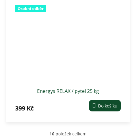
Osobní odběr
Energys RELAX / pytel 25 kg
Do košíku
399 Kč
16
položek celkem
O