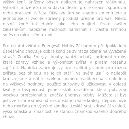
výživy koní. Snížený obsah obilovin je nahrazen vlákninou.
Vybrat si můžete krmnou dávku ideální pro rekreační, sportovní
nebo pracovní zvířata. Díky obalům se snadno zorientujete a
jednoduše si zvolíte správný produkt přesně pro vás. Nikdo
nezná koně tak dobře jako jeho majitel. Proto našim
zákazníkům nabízíme možnost namíchat si vlastní krmnou
směs na míru svému koni.
Pro ostatní zvířata: Energys® Hobby Základním předpokladem
úspěšného chovu je dobrá kondice zvířat založená na vyvážené
stravě. Značka Energys hobby nabízí bohatý sortiment krmiv,
které zdravý vzhled a výkonnost zvířat v plném rozsahu
zajišťují. Nabídka zahrnuje vysoce kvalitní granule pro různá
zvířata bez ohledu na jejich stáří. Ve svém úsílí o nejlepší
krmiva jsme dosáhli skvělého poměru kvalita/cena s ohledem
na výživové hodnoty, použité suroviny či užitkovost. V oblasti
kvality a bezpečnosti jsme získali osvědčení, která potvrzují
vysokou profesionalitu značky Energys hobby. Můžete si být
jistí, že krmné směsi od nás dostanou vaše králíky, slepice, ovce
nebo morčata do výtečné kondice. Lesklá srst, zdravější vzhled,
vyšší snáška a zmasilost se stanou známkou vašeho dobrého
chovu.