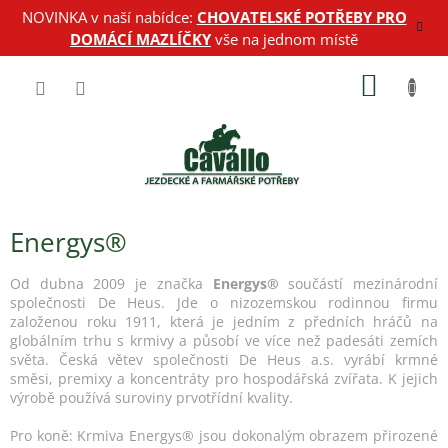
Přejít
NOVINKA v naší nabídce:
CHOVATELSKÉ POTŘEBY PRO
na
DOMÁCÍ MAZLÍČKY
vše na jednom místě
obsah
NÁKUP
KOŠÍK
Energys®
Od dubna 2009 je značka
Energys®
součástí mezinárodní
společnosti De Heus. Jde o nizozemskou rodinnou firmu
založenou roku 1911, která je jedním z předních hráčů na
globálním trhu s krmivy a působí ve více než padesáti zemích
světa. Česká větev společnosti De Heus a.s. vyrábí krmné
směsi, premixy a koncentráty pro hospodářská zvířata. K jejich
výrobě používá suroviny prvotřídní kvality.
Pro koně: Krmiva Energys® jsou dokonalým obrazem přirozené