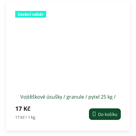
Osobní odběr
Vojtěškové úsušky / granule / pytel 25 kg /
cena za kg
17 Kč
Do košíku
Měrná
17 Kč / 1 kg
cena: