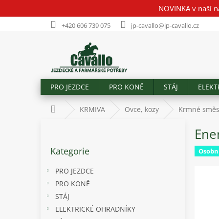
Přejít
NOVINKA v naší n
na
obsah
+420 606 739 075
jp-cavallo@jp-cavallo.cz
PRO JEZDCE
PRO KONĚ
STÁJ
ELEKT
Domů
KRMIVA
Ovce, kozy
Krmné směs
P
Ener
o
Přeskočit
s
Kategorie
kategorie
Osobn
t
r
PRO JEZDCE
a
PRO KONĚ
n
STÁJ
n
í
ELEKTRICKÉ OHRADNÍKY