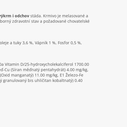
výkrm i odchov
stáda. Krmivo je melasované a
 výborný zdravotní stav a požadované chovatelské
eje a tuky 3,6 %, Vápník 1 %, Fosfor 0,5 %,
0a Vitamin D/25-hydroxycholekalciferol 1700.00
 Měď-Cu (Síran měďnatý pentahydrát) 4.00 mg/kg,
(Oxid manganatý) 11.00 mg/kg, E1 Železo-Fe
 granulovaný bis uhličitan kobaltnatý) 0.40