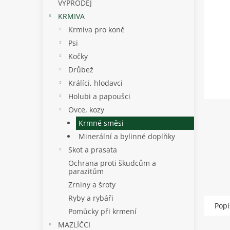
p
VÝPRODEJ
a
KRMIVA
n
Krmiva pro koně
e
Psi
l
Kočky
Drůbež
Králíci, hlodavci
Holubi a papoušci
Ovce, kozy
Krmné směsi
Minerální a bylinné doplňky
Skot a prasata
Ochrana proti škudcům a
parazitům
Zrniny a šroty
Ryby a rybáři
Popi
Pomůcky při krmení
MAZLÍČCI