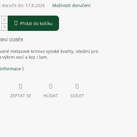
doručit do:
17.8.2026
Možnosti doručení
Přidat do košíku
OBNÍ ODBĚR
ané melasové krmivo vysoké kvality, ideální pro
 výkrm ovcí a koz i lam.
 informace
ZEPTAT SE
HLÍDAT
SDÍLET