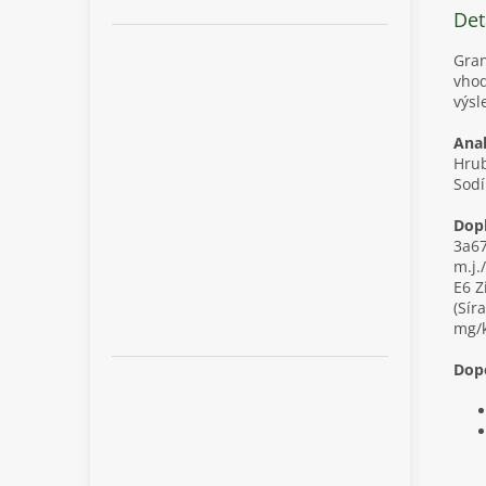
Det
Gran
vhod
výsl
Anal
Hrub
Sodí
Dopl
3a67
m.j.
E6 Z
(Sír
mg/
Dop