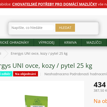
abídce:
CHOVATELSKÉ POTŘEBY PRO DOMÁCÍ MAZLÍČKY
vše n
HLEDAT
RICKÉ OHRADNÍKY
VÝPRODEJ
KRMIVA
MAZLÍČCI
i
Energys UNI ovce, kozy / pytel 25 kg
gys UNI ovce, kozy / pytel 25 kg
Průměrné
Neohodnoceno
Podrobnosti hodnocení
í odběr
Na objednání
hodnocení
434
produktu
je
387,50 
0,0
z
Měrná
Na o
5
cena:
hvězdiček.