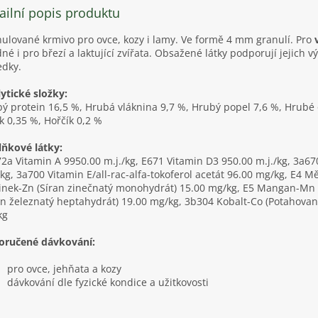
ailní popis produktu
ulované krmivo pro ovce, kozy i lamy. Ve formě 4 mm granulí. Pro
né i pro březí a laktující zvířata. Obsažené látky podporují jejich
edky.
ytické složky:
ý protein 16,5 %, Hrubá vláknina 9,7 %, Hrubý popel 7,6 %, Hrubé ol
k 0,35 %, Hořčík 0,2 %
ňkové látky:
2a Vitamin A 9950.00 m.j./kg, E671 Vitamin D3 950.00 m.j./kg, 3a67
/kg, 3a700 Vitamin E/all-rac-alfa-tokoferol acetát 96.00 mg/kg, E4
inek-Zn (Síran zinečnatý monohydrát) 15.00 mg/kg, E5 Mangan-Mn 
an železnatý heptahydrát) 19.00 mg/kg, 3b304 Kobalt-Co (Potahovaný
kg
oručené dávkování:
pro ovce, jehňata a kozy
dávkování dle fyzické kondice a užitkovosti