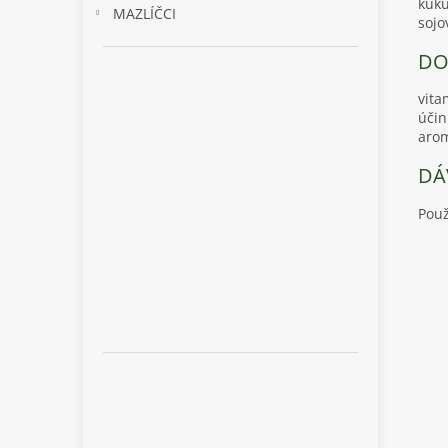
kuku
MAZLÍČCI
sojo
DO
vita
účin
arom
DÁ
Použ