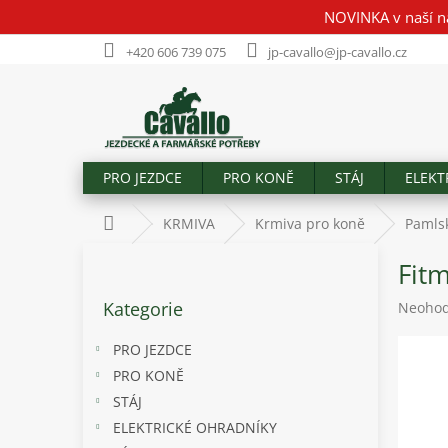
Přejít
NOVINKA v naší n
na
obsah
+420 606 739 075
jp-cavallo@jp-cavallo.cz
PRO JEZDCE
PRO KONĚ
STÁJ
ELEKT
Domů
KRMIVA
Krmiva pro koně
Pamls
P
Fitm
o
Přeskočit
s
Kategorie
Průměr
Neoho
kategorie
t
hodnoc
r
produk
PRO JEZDCE
a
je
PRO KONĚ
n
0,0
STÁJ
z
n
5
í
ELEKTRICKÉ OHRADNÍKY
hvězdič