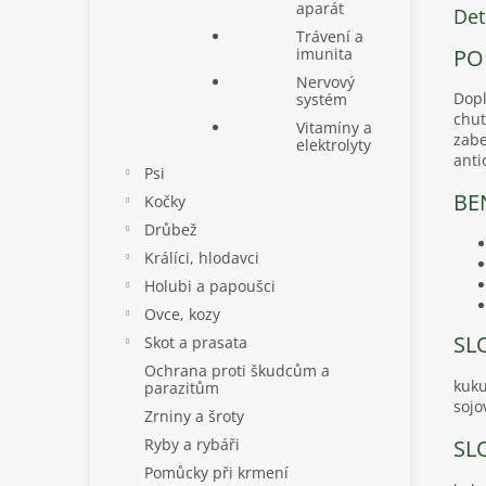
aparát
Det
Trávení a
PO
imunita
Nervový
Dopl
systém
chut
Vitamíny a
zabe
elektrolyty
anti
Psi
BE
Kočky
Drůbež
Králíci, hlodavci
Holubi a papoušci
Ovce, kozy
SL
Skot a prasata
Ochrana proti škudcům a
kuku
parazitům
sojo
Zrniny a šroty
SL
Ryby a rybáři
Pomůcky při krmení