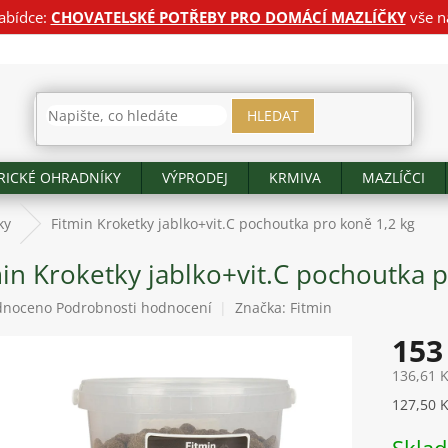
abídce:
CHOVATELSKÉ POTŘEBY PRO DOMÁCÍ MAZLÍČKY
vše n
HLEDAT
RICKÉ OHRADNÍKY
VÝPRODEJ
KRMIVA
MAZLÍČCI
ky
Fitmin Kroketky jablko+vit.C pochoutka pro koně 1,2 kg
in Kroketky jablko+vit.C pochoutka p
né
dnoceno
Podrobnosti hodnocení
Značka:
Fitmin
ení
153
tu
136,61 
Měrná
127,50 K
cena:
ek.