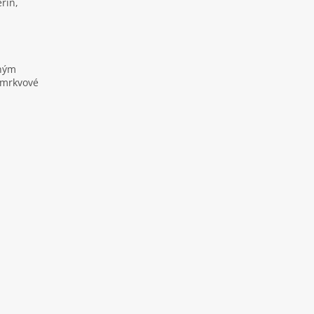
rin,
lným
: mrkvové