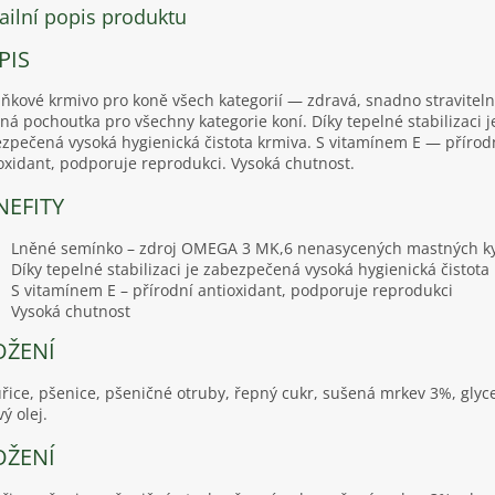
ailní popis produktu
PIS
ňkové krmivo pro koně všech kategorií — zdravá, snadno straviteln
ná pochoutka pro všechny kategorie koní. Díky tepelné stabilizaci j
zpečená vysoká hygienická čistota krmiva. S vitamínem E — přírod
oxidant, podporuje reprodukci. Vysoká chutnost.
NEFITY
Lněné semínko – zdroj OMEGA 3 MK,6 nenasycených mastných ky
Díky tepelné stabilizaci je zabezpečená vysoká hygienická čistota
S vitamínem E – přírodní antioxidant, podporuje reprodukci
Vysoká chutnost
OŽENÍ
řice, pšenice, pšeničné otruby, řepný cukr, sušená mrkev 3%, glyce
vý olej.
OŽENÍ