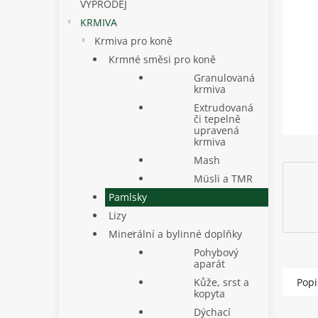
p
VÝPRODEJ
a
KRMIVA
n
Krmiva pro koně
e
Krmné směsi pro koně
l
Granulovaná
krmiva
Extrudovaná
či tepelně
upravená
krmiva
Mash
Müsli a TMR
Pamlsky
Lizy
Minerální a bylinné doplňky
Pohybový
aparát
Popi
Kůže, srst a
kopyta
Dýchací