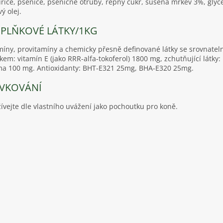
řice, pšenice, pšeničné otruby, řepný cukr, sušená mrkev 3%, glyce
vý olej.
PLŇKOVÉ LÁTKY/1KG
míny, provitamíny a chemicky přesně definované látky se srovnate
kem: vitamín E (jako RRR-alfa-tokoferol) 1800 mg, zchutňující látky
a 100 mg. Antioxidanty: BHT-E321 25mg, BHA-E320 25mg.
VKOVÁNÍ
ívejte dle vlastního uvážení jako pochoutku pro koně.