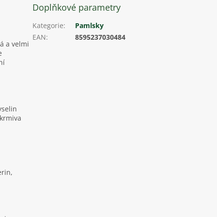
Doplňkové parametry
Kategorie
:
Pamlsky
EAN
:
8595237030484
á a velmi
e
ní
selin
 krmiva
rin,