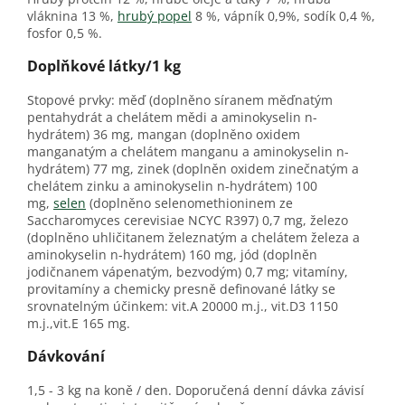
vláknina 13 %,
hrubý popel
8 %, vápník 0,9%, sodík 0,4 %,
fosfor 0,5 %.
Doplňkové látky/1 kg
Stopové prvky: měď (doplněno síranem měďnatým
pentahydrát a chelátem mědi a aminokyselin n-
hydrátem) 36 mg, mangan (doplněno oxidem
manganatým a chelátem manganu a aminokyselin n-
hydrátem) 77 mg, zinek (doplněn oxidem zinečnatým a
chelátem zinku a aminokyselin n-hydrátem) 100
mg,
selen
(doplněno selenomethioninem ze
Saccharomyces cerevisiae NCYC R397) 0,7 mg, železo
(doplněno uhličitanem železnatým a chelátem železa a
aminokyselin n-hydrátem) 160 mg, jód (doplněn
jodičnanem vápenatým, bezvodým) 0,7 mg; vitamíny,
provitamíny a chemicky presně definované látky se
srovnatelným účinkem: vit.A 20000 m.j., vit.D3 1150
m.j.,vit.E 165 mg.
Dávkování
1,5 - 3 kg na koně / den. Doporučená denní dávka závisí