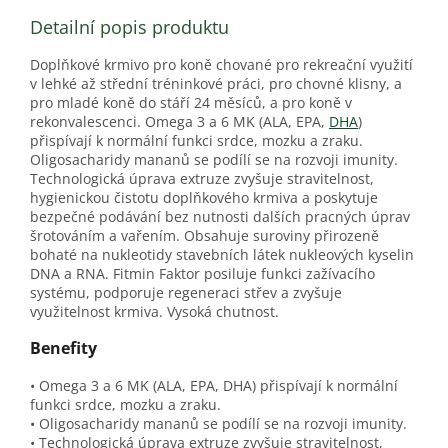
Detailní popis produktu
Doplňkové krmivo pro koně chované pro rekreační využití
v lehké až střední tréninkové práci, pro chovné klisny, a
pro mladé koně do stáří 24 měsíců, a pro koně v
rekonvalescenci. Omega 3 a 6 MK (ALA, EPA,
DHA
)
přispívají k normální funkci srdce, mozku a zraku.
Oligosacharidy mananů se podílí se na rozvoji imunity.
Technologická úprava extruze zvyšuje stravitelnost,
hygienickou čistotu doplňkového krmiva a poskytuje
bezpečné podávání bez nutnosti dalších pracných úprav
šrotováním a vařením. Obsahuje suroviny přirozeně
bohaté na nukleotidy stavebních látek nukleových kyselin
DNA a RNA. Fitmin Faktor posiluje funkci zažívacího
systému, podporuje regeneraci střev a zvyšuje
využitelnost krmiva. Vysoká chutnost.
Benefity
• Omega 3 a 6 MK (ALA, EPA, DHA) přispívají k normální
funkci srdce, mozku a zraku.
• Oligosacharidy mananů se podílí se na rozvoji imunity.
• Technologická úprava extruze zvyšuje stravitelnost,