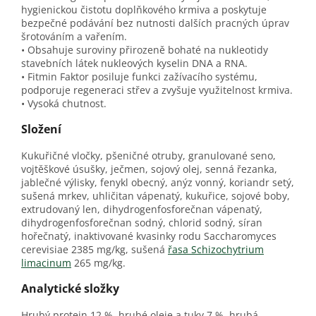
hygienickou čistotu doplňkového krmiva a poskytuje
bezpečné podávání bez nutnosti dalších pracných úprav
šrotováním a vařením.
• Obsahuje suroviny přirozeně bohaté na nukleotidy
stavebních látek nukleových kyselin DNA a RNA.
• Fitmin Faktor posiluje funkci zažívacího systému,
podporuje regeneraci střev a zvyšuje využitelnost krmiva.
• Vysoká chutnost.
Složení
Kukuřičné vločky, pšeničné otruby, granulované seno,
vojtěškové úsušky, ječmen, sojový olej, senná řezanka,
jablečné výlisky, fenykl obecný, anýz vonný, koriandr setý,
sušená mrkev, uhličitan vápenatý, kukuřice, sojové boby,
extrudovaný len, dihydrogenfosforečnan vápenatý,
dihydrogenfosforečnan sodný, chlorid sodný, síran
hořečnatý, inaktivované kvasinky rodu Saccharomyces
cerevisiae 2385 mg/kg, sušená
řasa Schizochytrium
limacinum
265 mg/kg.
Analytické složky
Hrubý protein 12 %, hrubé oleje a tuky 7 %, hrubá