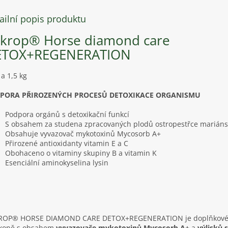
ailní popis produktu
krop® Horse diamond care
ETOX+REGENERATION
 a 1,5 kg
PORA PŘIROZENÝCH PROCESŮ DETOXIKACE ORGANISMU
Podpora orgánů s detoxikační funkcí
S obsahem za studena zpracovaných plodů ostropestřce marián
Obsahuje vyvazovač mykotoxinů Mycosorb A+
Přirozené antioxidanty vitamin E a C
Obohaceno o vitaminy skupiny B a vitamin K
Esenciální aminokyselina lysin
ROP® HORSE DIAMOND CARE DETOX+REGENERATION je doplňkové
 koně s obsahem
vyvazovače mykotoxinů Mycosorb A+
a
výlisků