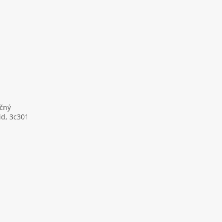
ičný
id, 3c301