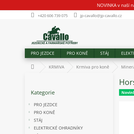
Přejít
NOVINKA v naší n
na
obsah
+420 606 739 075
jp-cavallo@jp-cavallo.cz
PRO JEZDCE
PRO KONĚ
STÁJ
ELEKT
Domů
KRMIVA
Krmiva pro koně
Minerá
P
Hor
o
Přeskočit
s
Kategorie
kategorie
Novin
t
r
PRO JEZDCE
a
PRO KONĚ
n
STÁJ
n
í
ELEKTRICKÉ OHRADNÍKY