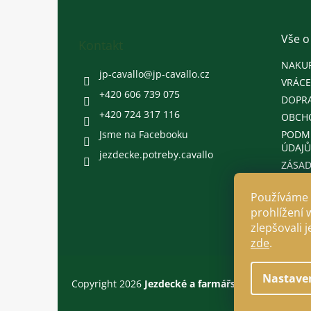
p
a
t
Vše o
Kontakt
í
NAKU
jp-cavallo
@
jp-cavallo.cz
VRÁCE
+420 606 739 075
DOPRA
+420 724 317 116
OBCH
Jsme na Facebooku
PODM
ÚDAJŮ
jezdecke.potreby.cavallo
ZÁSAD
Používáme 
prohlížení 
zlepšovali 
zde
.
Nastave
Copyright 2026
Jezdecké a farmářské potřeby Cava