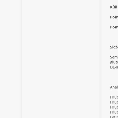
Kůň 
Pony
Pony
Slož
Seme
glut
DL-
Anal
Hrub
Hrub
Hrub
Hrub
Lysi