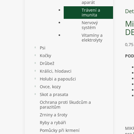
aparát
Trávení a
Det
imunita
Mi
Nervový
systém
D
Vitamíny a
elektrolyty
0,75
Psi
Kočky
POD
Drůbež
Králíci, hlodavci
Holubi a papoušci
Ovce, kozy
Skot a prasata
Ochrana proti škudcům a
parazitům
Zrniny a šroty
Ryby a rybáři
MIK
Pomůcky při krmení
pro