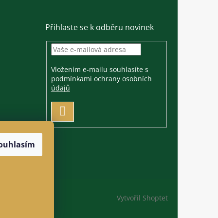
Přihlaste se k odběru novinek
Vložením e-mailu souhlasíte s
podmínkami ochrany osobních
údajů
PŘIHLÁSIT
SE
ouhlasím
Vytvořil Shoptet