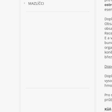
MAZLÍČCI
ost
esen
Dopl
Obs
obs
Rec
E a 
buně
orga
koně
břez
Dopo
Dopl
vyso
hmot
Pro 
prů
Kůň 