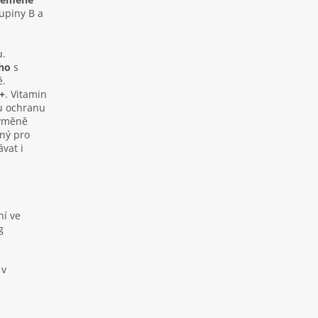
kupiny B a
u.
ého
s
ě.
+
. Vitamin
u ochranu
výměně
ný pro
vat i
ní ve
g
 v