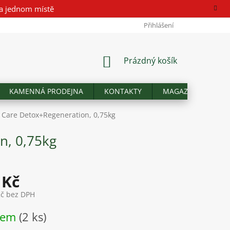
a jednom místě
Přihlášení
NÁKUPNÍ
Prázdný košík
KOŠÍK
KAMENNÁ PRODEJNA
KONTAKTY
MAGAZÍN
Hod
Care Detox+Regeneration, 0,75kg
n, 0,75kg
 Kč
Kč bez DPH
dem
(2 ks)