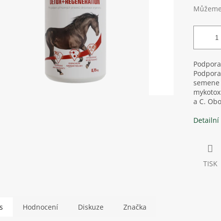
Můžeme 
Podpora
Podpora 
semene 
mykotoxi
a C. Obo
Detailní
TISK
s
Hodnocení
Diskuze
Značka