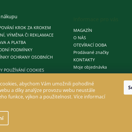
 nákupu
Informace pro vás
POVÁNÍ KROK ZA KROKEM
MAGAZÍN
NÍ, VÝMĚNA ČI REKLAMACE
O NÁS
VA A PLATBA
OTEVÍRACÍ DOBA
ODNÍ PODMÍNKY
Prodávané značky
ÍNKY OCHRANY OSOBNÍCH
KONTAKTY
Moje objednávka
Y POUŽÍVÁNÍ COOKIES
cookies, abychom Vám umožnili pohodlné
S
webu a díky analýze provozu webu neustále
jeho funkce, výkon a použitelnost. Více informací
ní
llo
. Všechna práva vyhrazena.