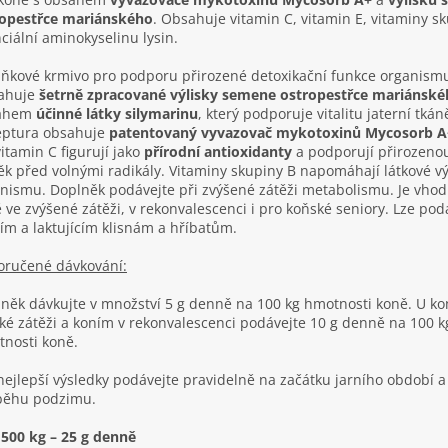
ropestřce mariánského
. Obsahuje vitamin C, vitamin E, vitaminy s
ciální aminokyselinu lysin.
ňkové krmivo pro podporu přirozené detoxikační funkce organism
ahuje
šetrně zpracované výlisky semene ostropestřce mariánsk
ahem
účinné látky silymarinu
, který podporuje vitalitu jaterní tkán
eptura obsahuje
patentovaný vyvazovač mykotoxinů Mycosorb A
vitamin C figurují jako
přírodní antioxidanty
a podporují přirozeno
k před volnými radikály. Vitaminy skupiny B napomáhají látkové 
nismu. Doplněk podávejte při zvýšené zátěži metabolismu. Je vhod
 ve zvýšené zátěži, v rekonvalescenci i pro koňské seniory. Lze podá
ím a laktujícím klisnám a hříbatům.
ručené dávkování:
něk dávkujte v množství 5 g denně na 100 kg hmotnosti koně. U ko
ké zátěži a koním v rekonvalescenci podávejte 10 g denně na 100 k
nosti koně.
nejlepší výsledky podávejte pravidelně na začátku jarního období a
běhu podzimu.
500 kg – 25 g denně