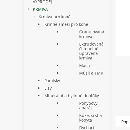
p
VÝPRODEJ
a
KRMIVA
n
Krmiva pro koně
e
Krmné směsi pro koně
l
Granulovaná
krmiva
Extrudovaná
či tepelně
upravená
krmiva
Mash
Müsli a TMR
Pamlsky
Lizy
Minerální a bylinné doplňky
Pohybový
aparát
Kůže, srst a
kopyta
Popi
Dýchací