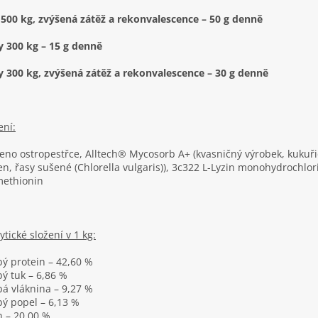
500 kg, zvýšená zátěž a rekonvalescence – 50 g denně
 300 kg – 15 g denně
 300 kg, zvýšená zátěž a rekonvalescence – 30 g denně
ení:
no ostropestřce, Alltech® Mycosorb A+ (kvasničný výrobek, kukuř
en, řasy sušené (Chlorella vulgaris)), 3c322 L-Lyzin monohydrochlor
methionin
ytické složení v 1 kg:
ý protein – 42,60 %
ý tuk – 6,86 %
á vláknina – 9,27 %
ý popel – 6,13 %
n – 20,00 %