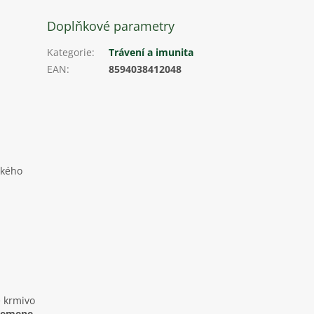
Doplňkové parametry
Kategorie
:
Trávení a imunita
EAN
:
8594038412048
ského
 krmivo
semene