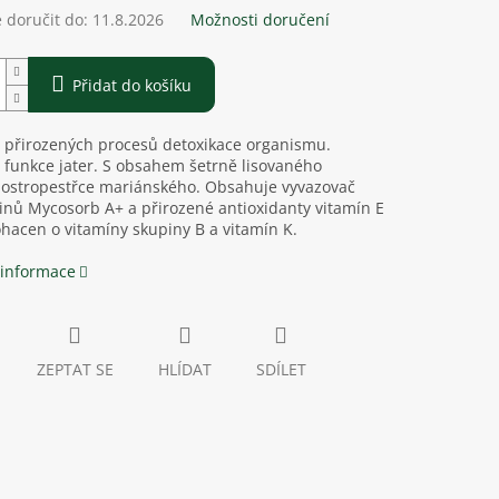
doručit do:
11.8.2026
Možnosti doručení
Přidat do košíku
 přirozených procesů detoxikace organismu.
funkce jater. S obsahem šetrně lisovaného
ostropestřce mariánského. Obsahuje vyvazovač
nů Mycosorb A+ a přirozené antioxidanty vitamín E
hacen o vitamíny skupiny B a vitamín K.
 informace
ZEPTAT SE
HLÍDAT
SDÍLET