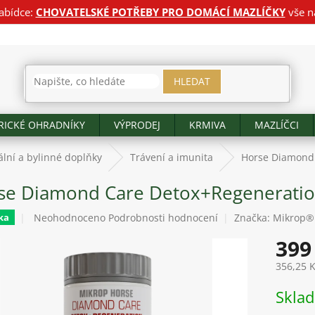
abídce:
CHOVATELSKÉ POTŘEBY PRO DOMÁCÍ MAZLÍČKY
vše n
HLEDAT
RICKÉ OHRADNÍKY
VÝPRODEJ
KRMIVA
MAZLÍČCI
lní a bylinné doplňky
Trávení a imunita
Horse Diamond 
se Diamond Care Detox+Regeneratio
Průměrné
Neohodnoceno
Podrobnosti hodnocení
Značka:
Mikrop®
ka
hodnocení
399
produktu
je
356,25 
0,0
z
Měrná
Skla
5
cena:
hvězdiček.