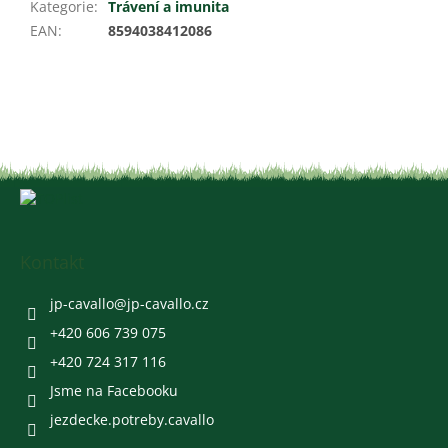
Kategorie
:
Trávení a imunita
EAN
:
8594038412086
Z
á
p
a
Kontakt
t
í
jp-cavallo
@
jp-cavallo.cz
+420 606 739 075
+420 724 317 116
Jsme na Facebooku
jezdecke.potreby.cavallo