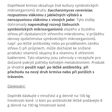
Doplňkové krmivo obsahuje živé kultury symbiotických
mikroorganismů druhu
Saccharomyces cerevisiae
,
rozpustnou vlákninu z jablečných výlisků a
nerozpustnou vlákninu z vinných jader
. Tyto složky
dohromady
napomáhají rozvoji žádoucích
symbiotických mikroorganismů
slepého a tlustého
střeva při dysbalancích střevního mikrobiomu. V průběhu
obnovy společenstva symbiotických mikroorganismů,
např. po léčbě antibiotiky nebo po prodělaném zánětu
střeva či při průjmech, může docházet ke snížené
produkci vitamínů skupiny B a vitaminu K střevními
bakteriemi. Tyto vitamíny jsou zahrnuty v receptuře pro
dočasné pokrytí potřeby koňským metabolismem. Produkt
je vhodné
použít např. po léčbě antibiotiky, při
přechodu na nový druh krmiva nebo při potížích s
trávením.
Dávkování:
Doplněk dávkujte v množství 4 g denně na 100 kg
hmotnosti koně. U koní po antibiotické léčbě podávejte 8
g denně na 100 kg hmotnosti koně.