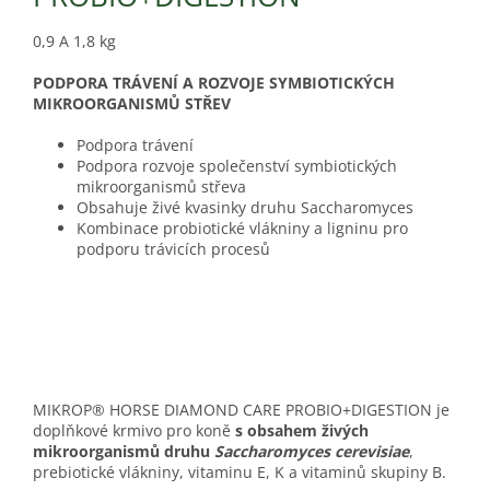
0,9 A 1,8 kg
PODPORA TRÁVENÍ A ROZVOJE SYMBIOTICKÝCH
MIKROORGANISMŮ STŘEV
Podpora trávení
Podpora rozvoje společenství symbiotických
mikroorganismů střeva
Obsahuje živé kvasinky druhu Saccharomyces
Kombinace probiotické vlákniny a ligninu pro
podporu trávicích procesů
MIKROP® HORSE DIAMOND CARE PROBIO+DIGESTION je
doplňkové krmivo pro koně
s obsahem živých
mikroorganismů druhu
Saccharomyces cerevisiae
,
prebiotické vlákniny, vitaminu E, K a vitaminů skupiny B.