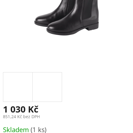
1 030 Kč
851,24 Kč bez DPH
Měrná
Skladem
(1 ks)
cena: