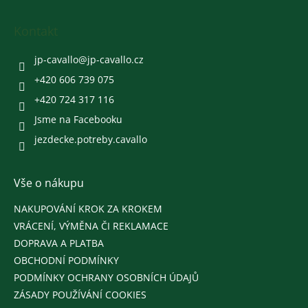
á
p
a
Kontakt
t
í
jp-cavallo
@
jp-cavallo.cz
+420 606 739 075
+420 724 317 116
Jsme na Facebooku
jezdecke.potreby.cavallo
Vše o nákupu
NAKUPOVÁNÍ KROK ZA KROKEM
VRÁCENÍ, VÝMĚNA ČI REKLAMACE
DOPRAVA A PLATBA
OBCHODNÍ PODMÍNKY
PODMÍNKY OCHRANY OSOBNÍCH ÚDAJŮ
ZÁSADY POUŽÍVÁNÍ COOKIES